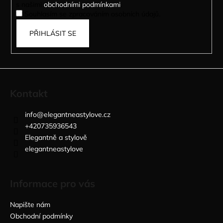
s našimi
obchodními podmínkami
.
Souhlasím se zpracováním osobních údajů.
PŘIHLÁSIT SE
Kontakt
info
@
elegantneastylove.cz
+420735936543
Elegantně a stylově
elegantneastylove
Informace pro vás
Napište nám
Obchodní podmínky