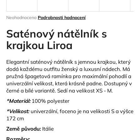
a
j
Průměrné
Neohodnoceno
Podrobnosti hodnocení
í
hodnocení
produktu
Saténový nátělník s
t
je
?
0,0
krajkou Liroa
z
5
hvězdiček.
Elegantní saténový nátělník s jemnou krajkou, který
dodá každému outfitu ženský a luxusní nádech. Má
HLEDAT
pružná špagetová ramínka pro maximální pohodlí a
univerzální velikost, která krásně padne. Dostupný v
černé a bílé variantě. Sedí na velikost XS - M.
D
*Materiál:
100% polyester
o
*Velikost:
univerzální, foceno je na velikosti S a výšce
p
172 cm
o
r
Země původu:
Itálie
u
Rozměry: