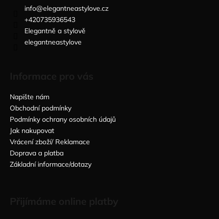
info
@
elegantneastylove.cz
+420735936543
Elegantně a stylově
elegantneastylove
Informace pro vás
Napište nám
Obchodní podmínky
Podmínky ochrany osobních údajů
Jak nakupovat
Vrácení zboží/ Reklamace
Doprava a platba
Základní informace/dotazy
Přijímáme online platby