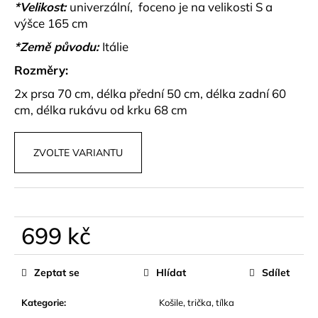
č
*Velikost:
univerzální, foceno je na velikosti S a
u
výšce 165 cm
j
*Země původu:
Itálie
e
m
Rozměry:
e
2x prsa 70 cm, délka přední 50 cm, délka zadní 60
cm, délka rukávu od krku 68 cm
BÉŽOVÝ
SET
TOPU
ZVOLTE VARIANTU
A
KALHOT
S
KORÁLKY
AVENZA
1
699 kč
499
kč
Měrná
cena:
Zeptat se
Hlídat
Sdílet
Kategorie
:
Košile, trička, tílka