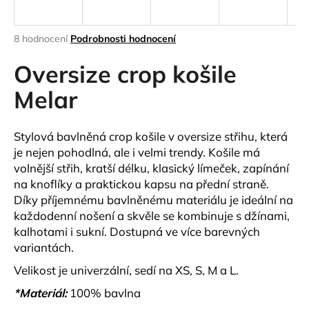
a
j
Průměrné
8 hodnocení
Podrobnosti hodnocení
í
hodnocení
produktu
Oversize crop košile
t
je
?
4,3
Melar
z
5
hvězdiček.
Stylová bavlněná crop košile v oversize střihu, která
je nejen pohodlná, ale i velmi trendy. Košile má
HLEDAT
volnější střih, kratší délku, klasický límeček, zapínání
na knoflíky a praktickou kapsu na přední straně.
Díky příjemnému bavlněnému materiálu je ideální na
každodenní nošení a skvěle se kombinuje s džínami,
D
kalhotami i sukní. Dostupná ve více barevných
o
variantách.
p
o
Velikost je univerzální, sedí na XS, S, M a L.
r
*Materiál:
100% bavlna
u