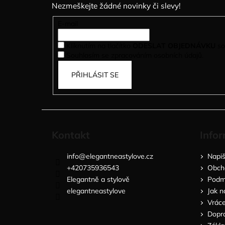
Nezmeškejte žádné novinky či slevy!
a
t
E-mail
í
Kliknutím na tlačítko
ODESLAT OBJEDNÁVKU
so
Souhlasím se zpracováním osobních údajů.
PŘIHLÁSIT SE
Kontakt
Infor
info
@
elegantneastylove.cz
Napi
+420735936543
Obch
Elegantně a stylově
Podmí
elegantneastylove
Jak n
Vráce
Dopra