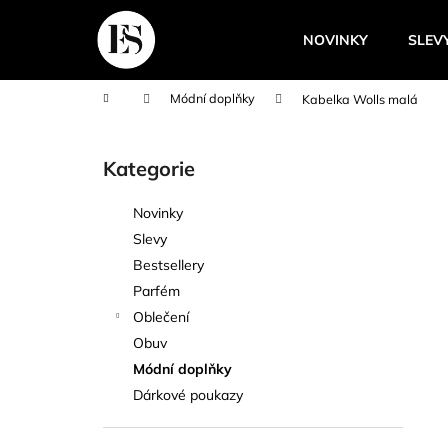
K
Přejít
na
o
NOVINKY
SLEV
obsah
Zpět
Zpět
š
do
do
í
Domů
Módní doplňky
Kabelka Wolls malá
k
obchodu
obchodu
P
o
Kategorie
Přeskočit
s
kategorie
t
Novinky
r
Slevy
a
Bestsellery
n
Parfém
n
Oblečení
í
Obuv
p
Módní doplňky
a
Dárkové poukazy
n
e