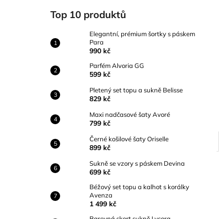
ELEGANTNÍ, PRÉMIUM ŠORTKY S
l
PÁSKEM PARA
Top 10 produktů
990 kč
Elegantní, prémium šortky s páskem
Para
990 kč
Parfém Alvoria GG
599 kč
Pletený set topu a sukně Belisse
829 kč
Maxi nadčasové šaty Avoré
799 kč
Černé košilové šaty Oriselle
899 kč
Sukně se vzory s páskem Devina
699 kč
Béžový set topu a kalhot s korálky
Avenza
1 499 kč
Barevná skort sukně Lysora