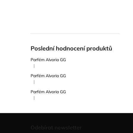
Poslední hodnocení produktů
Parfém Alvoria GG
|
Hodnocení produktu je 5 z 5 hvězdiček.
Parfém Alvoria GG
|
Hodnocení produktu je 5 z 5 hvězdiček.
Parfém Alvoria GG
|
Hodnocení produktu je 5 z 5 hvězdiček.
Z
á
Odebírat newsletter
p