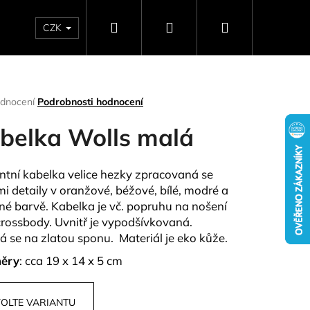
Hledat
Přihlášení
Nákupní
CZK
SELLERY
NAPIŠTE NÁM
DÁRKOVÉ POUKAZY
HO
košík
rné
dnocení
Podrobnosti hodnocení
ení
tu
belka Wolls malá
ntní kabelka velice hezky zpracovaná se
mi detaily v oranžové, béžové, bílé, modré a
ček.
né barvě. Kabelka je vč. popruhu na nošení
crossbody. Uvnitř je vypodšívkovaná.
á se na zlatou sponu. Materiál je eko kůže.
ěry
: cca 19 x 14 x 5 cm
Následující
OLTE VARIANTU