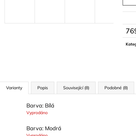
PARFÉM ALVORIA GG
PLETENÝ SET T
599 kč
829 kč
76
Měrn
cena:
Kateg
Varianty
Popis
Související (8)
Podobné (8)
Barva: Bílá
Vyprodáno
Barva: Modrá
Vyprodáno