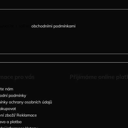
uhlasíte s našimi
obchodními podmínkami
.
mace pro vás
Přijímáme online plat
šte nám
odní podmínky
nky ochrany osobních údajů
akupovat
ní zboží/ Reklamace
va a platba