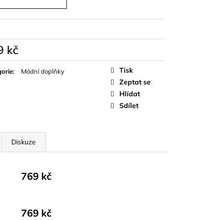
OPU A SUKNĚ BELISSE
9 kč
á
Tisk
orie
:
Módní doplňky
Zeptat se
Hlídat
Sdílet
Diskuze
769 kč
769 kč