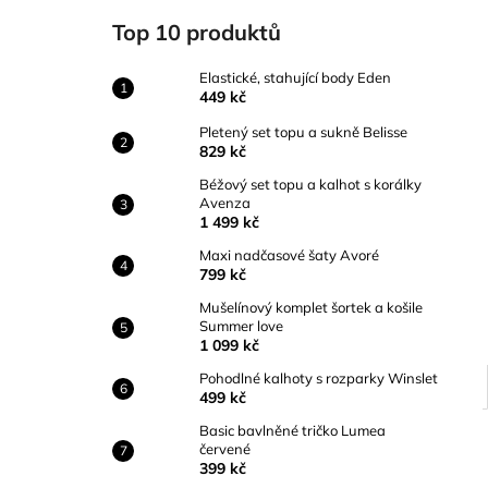
ELASTICKÉ, STAHUJÍCÍ BODY EDEN
l
Top 10 produktů
449 kč
Elastické, stahující body Eden
449 kč
Pletený set topu a sukně Belisse
829 kč
Béžový set topu a kalhot s korálky
Avenza
1 499 kč
Maxi nadčasové šaty Avoré
799 kč
Mušelínový komplet šortek a košile
Summer love
1 099 kč
Pohodlné kalhoty s rozparky Winslet
499 kč
Basic bavlněné tričko Lumea
červené
399 kč