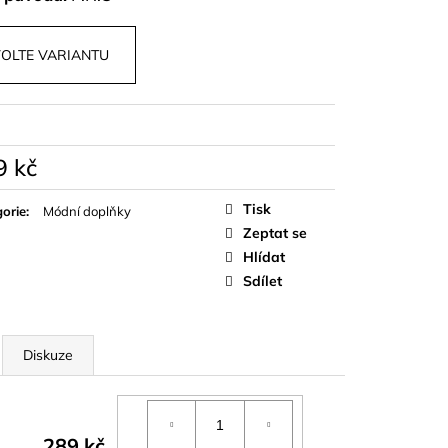
PU A KALHOT S
NZA
OLTE VARIANTU
9 kč
á
Tisk
orie
:
Módní doplňky
Zeptat se
Hlídat
Sdílet
Diskuze
289 kč