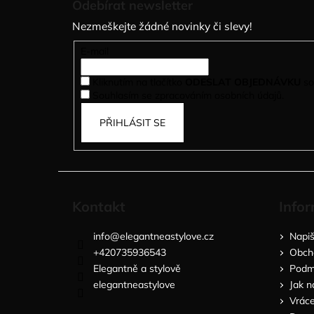
Odebírat newsletter
p
Nezmeškejte žádné novinky či slevy!
a
t
E-mail
í
Kliknutím na tlačítko
ODESLAT OBJEDNÁVKU
so
Souhlasím se zpracováním osobních údajů.
PŘIHLÁSIT SE
Kontakt
Infor
info
@
elegantneastylove.cz
Napi
+420735936543
Obch
Elegantně a stylově
Podmí
elegantneastylove
Jak n
Vráce