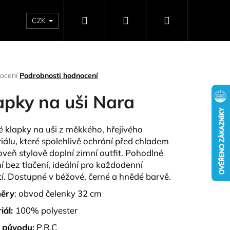
Hledat
Přihlášení
Nákupní
CZK
SELLERY
NAPIŠTE NÁM
DÁRKOVÉ POUKAZY
HO
košík
rné
ocení
Podrobnosti hodnocení
ení
tu
apky na uši Nara
 klapky na uši z měkkého, hřejivého
iálu, které spolehlivě ochrání před chladem
ček.
oveň stylově doplní zimní outfit. Pohodlné
í bez tlačení, ideální pro každodenní
tí. Dostupné v béžové, černé a hnědé barvě.
ěry
: obvod čelenky 32 cm
Následující
iál:
100% polyester
 původu:
P.R.C