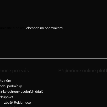
uhlasíte s našimi
obchodními podmínkami
.
mace pro vás
Přijímáme online plat
šte nám
odní podmínky
nky ochrany osobních údajů
akupovat
ní zboží/ Reklamace