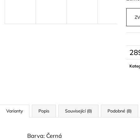
PLETENÝ SET TOPU A SUKNĚ BELISSE
BÉŽOVÝ SET TO
KORÁLKY AVE
829 kč
1 499 kč
ZV
28
Měrn
cena:
Kateg
Varianty
Popis
Související (8)
Podobné (8)
Barva: Černá