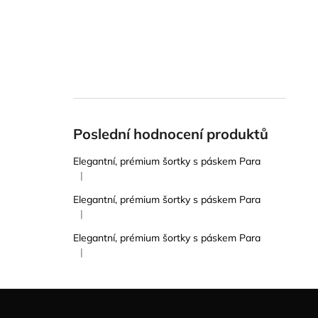
Poslední hodnocení produktů
Elegantní, prémium šortky s páskem Para
|
Hodnocení produktu je 5 z 5 hvězdiček.
Elegantní, prémium šortky s páskem Para
|
Hodnocení produktu je 5 z 5 hvězdiček.
Elegantní, prémium šortky s páskem Para
|
Hodnocení produktu je 5 z 5 hvězdiček.
Z
á