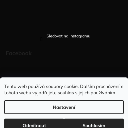
Sledovat na Instagramu
Facebook
Sleduj nás na INSTAGRAMU
Sleduj nás na FACEBOOKU
Tento web používá soubory cookie. Dalším procházením
tohoto webu vyjadřujete souhlas s jejich používáním.
INFORMACE PRO VÁS
Nastavení
Vytvořil Shoptet
Copyright 2026
Elegantně&stylově
. Všechna práva vyhrazena.
Doprava ZDARMA při nákupu nad 2.999,- Kč 🇨🇿 a na
Odmítnout
Souhlasím
Upravit nastavení cookies