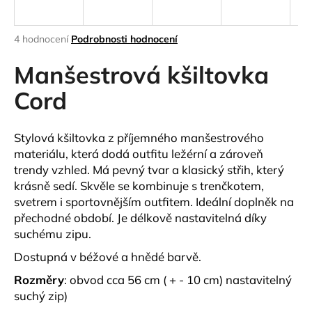
a
j
Průměrné
4 hodnocení
Podrobnosti hodnocení
í
hodnocení
produktu
Manšestrová kšiltovka
t
je
?
4,5
Cord
z
5
hvězdiček.
Stylová kšiltovka z příjemného manšestrového
materiálu, která dodá outfitu ležérní a zároveň
HLEDAT
trendy vzhled. Má pevný tvar a klasický střih, který
krásně sedí.
Skvěle se kombinuje s trenčkotem,
svetrem i sportovnějším outfitem. Ideální doplněk na
přechodné období. Je délkově nastavitelná díky
D
suchému
zipu.
o
p
Dostupná v béžové a hnědé barvě.
o
Rozměry
: obvod cca
56 cm ( + - 10 cm) nastavitelný
r
suchý zip)
u