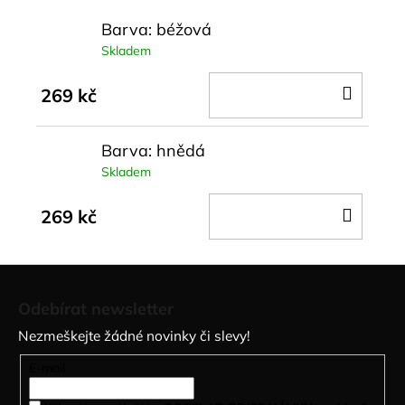
Barva: béžová
Skladem
DO
269 kč
KOŠÍ
Barva: hnědá
Skladem
DO
269 kč
KOŠÍ
Z
á
Odebírat newsletter
p
Nezmeškejte žádné novinky či slevy!
a
t
E-mail
í