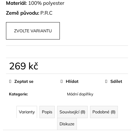
č
Materiál:
100% polyester
u
Země původu:
P.R.C
j
e
m
ZVOLTE VARIANTU
e
BÉŽOVÝ
SET
TOPU
269 kč
A
KALHOT
Měrná
S
cena:
Zeptat se
Hlídat
Sdílet
KORÁLKY
AVENZA
Kategorie
:
Módní doplňky
1
499
kč
Varianty
Popis
Související (8)
Podobné (8)
Diskuze