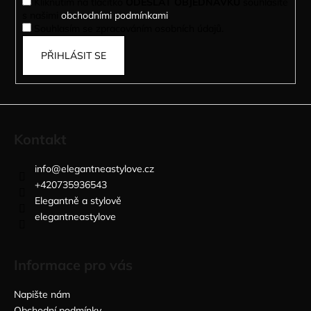
Kliknutím na tlačítko
ODESLAT OBJEDNÁVKU
souhlasíte
s našimi
obchodními podmínkami
.
Souhlasím se zpracováním osobních údajů.
PŘIHLÁSIT SE
Kontakt
info
@
elegantneastylove.cz
+420735936543
Elegantně a stylově
elegantneastylove
Informace pro vás
Napište nám
Obchodní podmínky