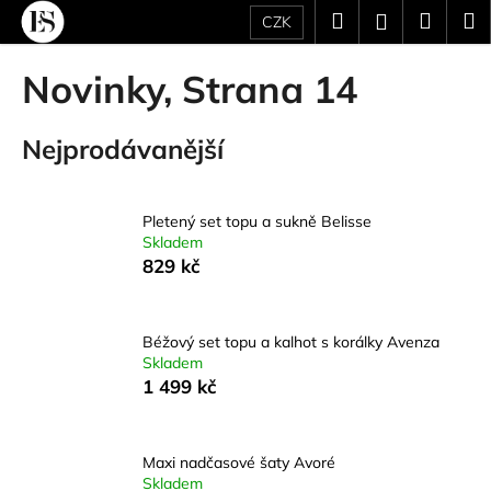
K
Přejít
Hledat
Náku
M
Přihlášení
CZK
na
o
obsah
Zpět
Zpět
košík
š
Novinky
, Strana 14
í
C
k
Nejprodávanější
o
p
o
Pletený set topu a sukně Belisse
t
Skladem
ř
829 kč
e
b
u
Béžový set topu a kalhot s korálky Avenza
Skladem
j
1 499 kč
e
t
e
Maxi nadčasové šaty Avoré
Skladem
n