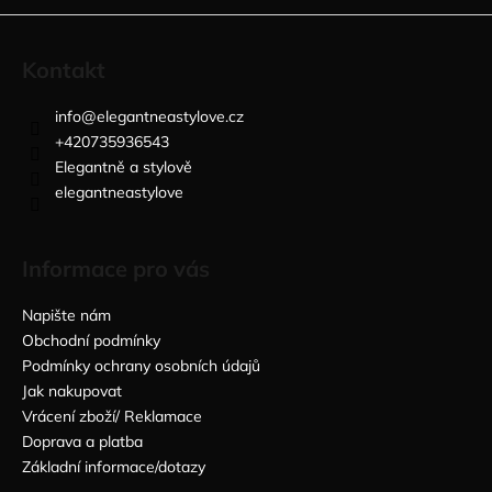
s
u
Kontakt
info
@
elegantneastylove.cz
+420735936543
Elegantně a stylově
elegantneastylove
Informace pro vás
Napište nám
Obchodní podmínky
Podmínky ochrany osobních údajů
Jak nakupovat
Vrácení zboží/ Reklamace
Doprava a platba
Základní informace/dotazy