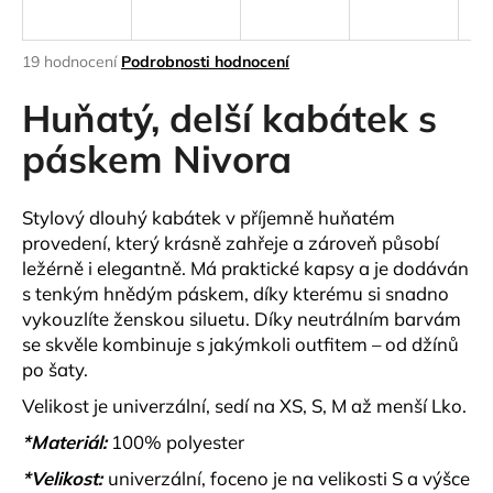
a
j
Průměrné
19 hodnocení
Podrobnosti hodnocení
í
hodnocení
produktu
Huňatý, delší kabátek s
t
je
?
3,8
páskem Nivora
z
5
hvězdiček.
Stylový dlouhý kabátek v příjemně huňatém
provedení, který krásně zahřeje a zároveň působí
HLEDAT
ležérně i elegantně. Má praktické kapsy a je dodáván
s tenkým hnědým páskem, díky kterému si snadno
vykouzlíte ženskou siluetu. Díky neutrálním barvám
se skvěle kombinuje s jakýmkoli outfitem – od džínů
D
po šaty.
o
p
Velikost je univerzální, sedí na XS, S, M až menší Lko.
o
*Materiál:
100% polyester
r
u
*Velikost:
univerzální, foceno je na velikosti S a výšce