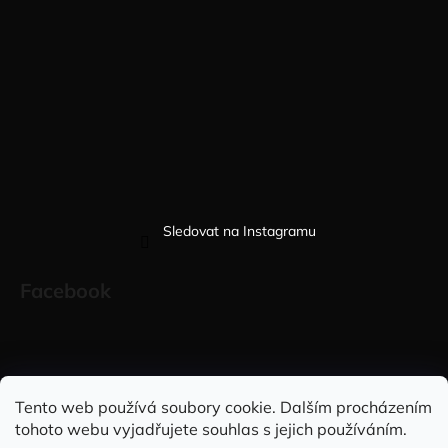
Sledovat na Instagramu
Facebook
Sleduj nás na INSTAGRAMU
Sleduj nás na FACEBOOKU
Tento web používá soubory cookie. Dalším procházením
tohoto webu vyjadřujete souhlas s jejich používáním.
INFORMACE PRO VÁS