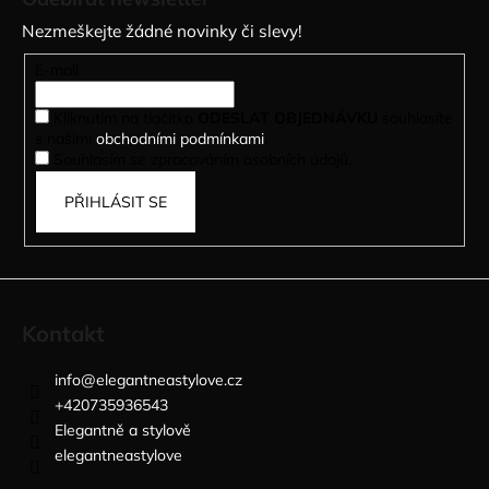
p
Nezmeškejte žádné novinky či slevy!
a
t
E-mail
í
Kliknutím na tlačítko
ODESLAT OBJEDNÁVKU
souhlasíte
s našimi
obchodními podmínkami
.
Souhlasím se zpracováním osobních údajů.
PŘIHLÁSIT SE
Kontakt
info
@
elegantneastylove.cz
+420735936543
Elegantně a stylově
elegantneastylove