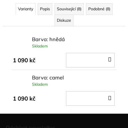
Varianty
Popis
Související (8)
Podobné (8)
Diskuze
Barva: hnědá
Skladem
DO
1 090 kč
KOŠÍ
Barva: camel
Skladem
DO
1 090 kč
KOŠÍ
Z
á
Odebírat newsletter