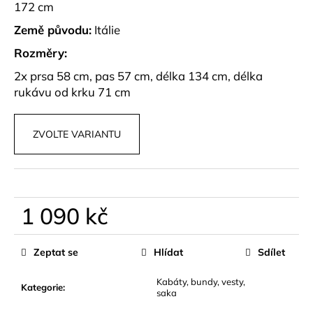
č
172 cm
u
Země původu:
Itálie
j
e
Rozměry:
m
2x prsa 58 cm, pas 57 cm, délka 134 cm, délka
e
rukávu od krku 71 cm
ELEGANTNÍ,
PRÉMIUM
ZVOLTE VARIANTU
ŠORTKY
S
PÁSKEM
PARA
990
1 090 kč
kč
Měrná
cena:
Zeptat se
Hlídat
Sdílet
Kabáty, bundy, vesty,
Kategorie
:
saka