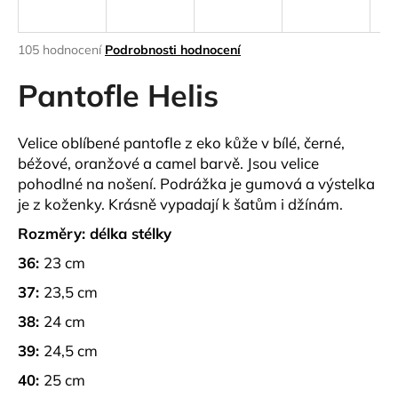
a
j
Průměrné
105 hodnocení
Podrobnosti hodnocení
í
hodnocení
produktu
Pantofle Helis
t
je
?
3,6
z
Velice oblíbené pantofle z eko kůže v bílé, černé,
5
béžové, oranžové a camel barvě. Jsou velice
hvězdiček.
pohodlné na nošení. Podrážka je gumová a výstelka
je z koženky. Krásně vypadají k šatům i džínám.
HLEDAT
Rozměry: délka stélky
36:
23 cm
D
37:
23,5 cm
o
38:
24 cm
p
o
39:
24,5 cm
r
40:
25 cm
u