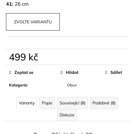
č
41:
26 cm
u
j
e
ZVOLTE VARIANTU
m
e
SATÉNOVÉ
499 kč
HARÉMOVÉ
KALHOTY
Měrná
YSOLA
cena:
Zeptat se
Hlídat
Sdílet
799
kč
Kategorie
:
Obuv
Varianty
Popis
Související (8)
Podobné (8)
Diskuze