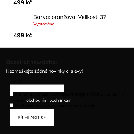
499 kč
Barva: oranžová, Velikost: 37
Vyprodáno
499 kč
Z
á
Odebírat newsletter
p
Nezmeškejte žádné novinky či slevy!
a
t
E-mail
í
Kliknutím na tlačítko
ODESLAT OBJEDNÁVKU
souhlasíte
s našimi
obchodními podmínkami
.
Souhlasím se zpracováním osobních údajů.
PŘIHLÁSIT SE