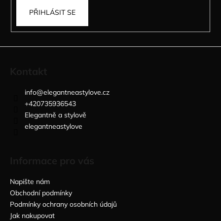
PŘIHLÁSIT SE
Kontakt
info
@
elegantneastylove.cz
+420735936543
Elegantně a stylově
elegantneastylove
Informace pro vás
Napište nám
Obchodní podmínky
Podmínky ochrany osobních údajů
Jak nakupovat