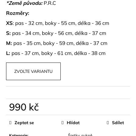
č
*Země původu:
P.R.C
u
Rozměry:
j
e
XS
: pas - 32 cm, boky - 55 cm, délka - 36 cm
m
S:
pas - 34 cm, boky - 56 cm, délka - 37 cm
e
M:
pas - 35 cm, boky - 59 cm, délka - 37 cm
ELASTICKÉ,
L:
pas - 37 cm, boky - 61 cm, délka - 38 cm
STAHUJÍCÍ
BODY
EDEN
ZVOLTE VARIANTU
449
kč
990 kč
Měrná
cena:
Zeptat se
Hlídat
Sdílet
Kategorie
:
Šortky, sukně