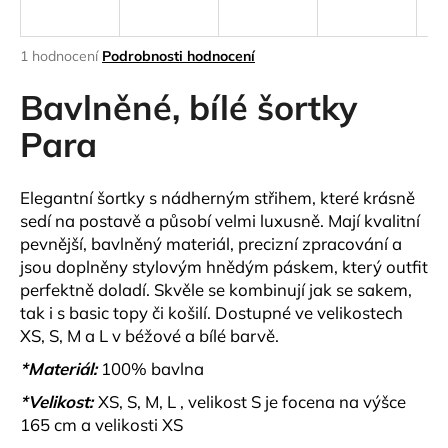
a
j
Průměrné
1 hodnocení
Podrobnosti hodnocení
í
hodnocení
produktu
Bavlněné, bílé šortky
t
je
?
5,0
Para
z
5
hvězdiček.
Elegantní šortky s nádherným střihem, které krásně
sedí na postavě a působí velmi luxusně. Mají kvalitní
HLEDAT
pevnější, bavlněný materiál, precizní zpracování a
jsou doplněny stylovým hnědým páskem, který outfit
perfektně doladí. Skvěle se kombinují jak se sakem,
tak i s basic topy či košilí. Dostupné ve velikostech
D
XS, S, M a L v béžové a bílé barvě.
o
p
*Materiál:
100% bavlna
o
*Velikost:
XS, S, M, L , velikost S je focena na výšce
r
165 cm a velikosti XS
u