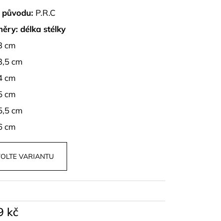
OPU A SUKNĚ BELISSE
 původu:
P.R.C
ěry: délka stélky
3 cm
3,5 cm
4 cm
5 cm
5,5 cm
6 cm
OLTE VARIANTU
9 kč