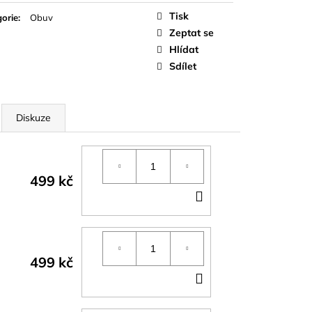
á
Tisk
orie
:
Obuv
Zeptat se
Hlídat
Sdílet
Diskuze
499 kč
DO
KOŠÍKU
499 kč
DO
KOŠÍKU