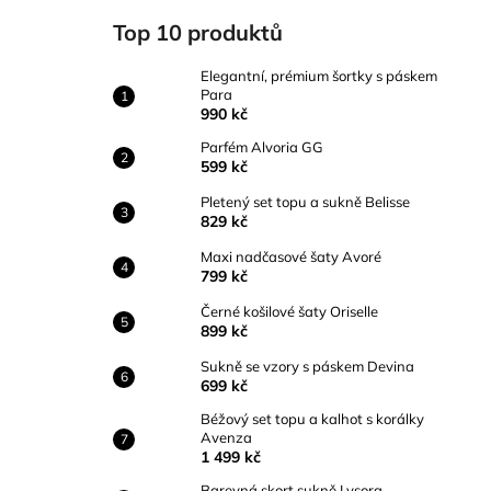
ELEGANTNÍ, PRÉMIUM ŠORTKY S
l
PÁSKEM PARA
Top 10 produktů
990 kč
Elegantní, prémium šortky s páskem
Para
990 kč
Parfém Alvoria GG
599 kč
Pletený set topu a sukně Belisse
829 kč
Maxi nadčasové šaty Avoré
799 kč
Černé košilové šaty Oriselle
899 kč
Sukně se vzory s páskem Devina
699 kč
Béžový set topu a kalhot s korálky
Avenza
1 499 kč
Barevná skort sukně Lysora