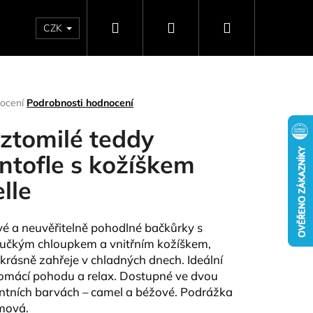
Hledat
Přihlášení
Nákupní
CZK
SELLERY
NAPIŠTE NÁM
DÁRKOVÉ POUKAZY
HO
košík
rné
ocení
Podrobnosti hodnocení
ení
tu
ztomilé teddy
ntofle s kožíškem
elle
ček.
vé a neuvěřitelně pohodlné bačkůrky s
čkým chloupkem a vnitřním kožíškem,
 krásně zahřeje v chladných dnech. Ideální
Následující
omácí pohodu a relax. Dostupné ve dvou
ntních barvách –
camel
a
béžové
.
Podrážka
mová.