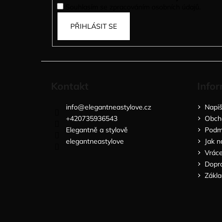
Souhlasím se zpracováním osobních údajů.
PŘIHLÁSIT SE
Kontakt
Infor
info
@
elegantneastylove.cz
Napi
+420735936543
Obch
Elegantně a stylově
Podmí
elegantneastylove
Jak n
Vráce
Dopra
Zákla