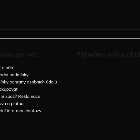
mace pro vás
Přijímáme online plat
šte nám
odní podmínky
nky ochrany osobních údajů
akupovat
ní zboží/ Reklamace
va a platba
dní informace/dotazy