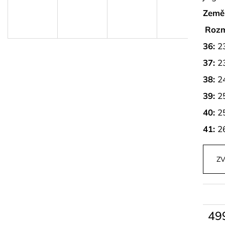
PARFÉM ALVORIA GG
PLETENÝ SET T
Země
599 kč
829 kč
Rozm
36:
2
37:
2
38:
2
39:
2
40:
2
41:
2
ZV
49