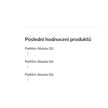
Poslední hodnocení produktů
Parfém Alvoria GG
|
Hodnocení produktu je 5 z 5 hvězdiček.
Parfém Alvoria GG
|
Hodnocení produktu je 5 z 5 hvězdiček.
Parfém Alvoria GG
|
Hodnocení produktu je 5 z 5 hvězdiček.