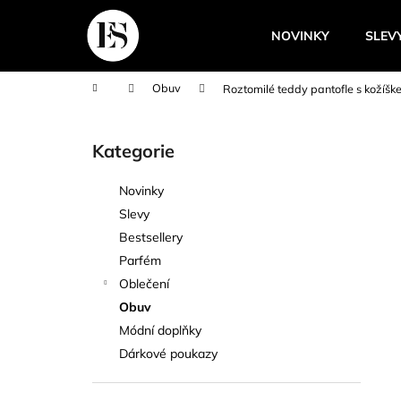
K
Přejít
na
o
NOVINKY
SLEV
obsah
Zpět
Zpět
š
do
do
í
Domů
Obuv
Roztomilé teddy pantofle s kožíšk
k
obchodu
obchodu
P
o
Kategorie
Přeskočit
s
kategorie
t
Novinky
r
Slevy
a
Bestsellery
n
Parfém
n
Oblečení
í
Obuv
p
Módní doplňky
a
Dárkové poukazy
n
e