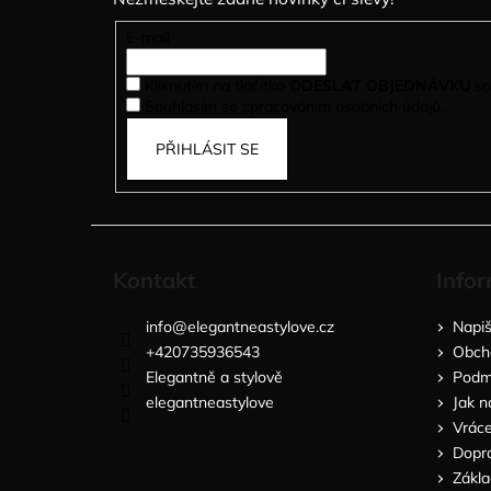
a
t
E-mail
í
Kliknutím na tlačítko
ODESLAT OBJEDNÁVKU
so
Souhlasím se zpracováním osobních údajů.
PŘIHLÁSIT SE
Kontakt
Infor
info
@
elegantneastylove.cz
Napi
+420735936543
Obch
Elegantně a stylově
Podmí
elegantneastylove
Jak n
Vráce
Dopra
Zákla