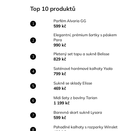
PARFÉM ALVORIA GG
l
Top 10 produktů
599 kč
Parfém Alvoria GG
599 kč
Elegantní, prémium šortky s páskem
Para
990 kč
Pletený set topu a sukně Belisse
829 kč
Saténové harémové kalhoty Ysola
799 kč
Sukně se sklady Elisse
469 kč
Midi šaty z bavlny Tarian
1 199 kč
Barevná skort sukně Lysora
599 kč
Pohodlné kalhoty s rozparky Winslet