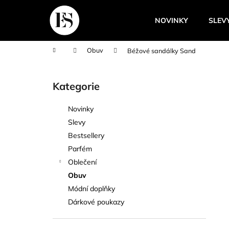
K
Přejít
na
o
NOVINKY
SLEV
obsah
Zpět
Zpět
š
do
do
í
Domů
Obuv
Béžové sandálky Sand
k
obchodu
obchodu
P
o
Kategorie
Přeskočit
s
kategorie
t
Novinky
r
Slevy
a
Bestsellery
n
Parfém
n
Oblečení
í
Obuv
p
Módní doplňky
a
Dárkové poukazy
n
e