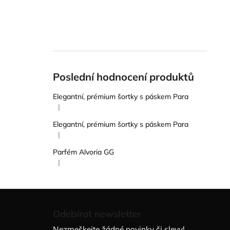
Poslední hodnocení produktů
Elegantní, prémium šortky s páskem Para
|
Hodnocení produktu je 5 z 5 hvězdiček.
Elegantní, prémium šortky s páskem Para
|
Hodnocení produktu je 5 z 5 hvězdiček.
Parfém Alvoria GG
|
Hodnocení produktu je 5 z 5 hvězdiček.
Z
á
Odebírat newsletter
p
Nezmeškejte žádné novinky či slevy!