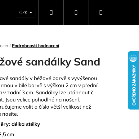
Hledat
Přihlášení
Nákupní
CZK
SELLERY
NAPIŠTE NÁM
DÁRKOVÉ POUKAZY
HO
košík
rné
ocení
Podrobnosti hodnocení
ení
tu
žové sandálky Sand
avé sandály v béžové barvě s vyvýšenou
ormou v bílé barvě s výškou 2 cm v přední
ček.
 a v zadní 3 cm. Sandálky lze utáhnout či
it. Jsou velice pohodlné na nošení.
učujeme volit o číslo větší velikost než
 nosíte.
Následující
ry: délka stélky
2,5 cm