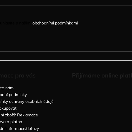
uhlasíte s našimi
obchodními podmínkami
.
mace pro vás
Přijímáme online plat
šte nám
odní podmínky
nky ochrany osobních údajů
akupovat
ní zboží/ Reklamace
va a platba
dní informace/dotazy