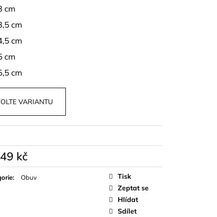
OPU A SUKNĚ BELISSE
3 cm
3,5 cm
4,5 cm
5 cm
5,5 cm
OLTE VARIANTU
049 kč
á
Tisk
orie
:
Obuv
Zeptat se
Hlídat
Sdílet