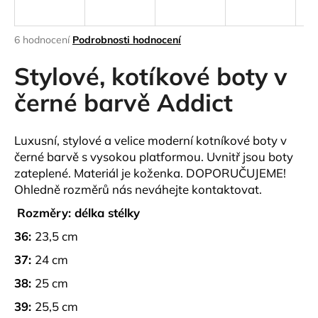
a
j
Průměrné
6 hodnocení
Podrobnosti hodnocení
í
hodnocení
produktu
Stylové, kotíkové boty v
t
je
?
4,8
černé barvě Addict
z
5
hvězdiček.
Luxusní, stylové a velice moderní kotníkové boty v
černé barvě s vysokou platformou. Uvnitř jsou boty
HLEDAT
zateplené. Materiál je koženka.
DOPORUČUJEME!
Ohledně rozměrů nás neváhejte kontaktovat.
Rozměry: délka stélky
D
36:
23,5 cm
o
p
37:
24 cm
o
38:
25 cm
r
u
39:
25,5 cm