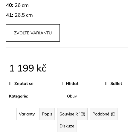
č
40:
26 cm
u
j
41:
26,5 cm
e
m
ZVOLTE VARIANTU
e
PLETENÝ
SET
TOPU
1 199 kč
A
SUKNĚ
Měrná
BELISSE
cena:
Zeptat se
Hlídat
Sdílet
829
kč
Kategorie
:
Obuv
Varianty
Popis
Související (8)
Podobné (8)
Diskuze