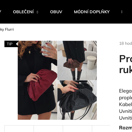
Y
OBLEČENÍ
OBUV
MÓDNÍ DOPLŇKY
BEST
ky Flurri
Co potřebujete najít?
Průmě
18 hod
TIP
hodnoc
produk
Pr
HLEDAT
je
4,1
ruk
z
5
Doporučujeme
hvězdi
Elega
propl
Kabel
Uvnit
Uvnit
Rozm