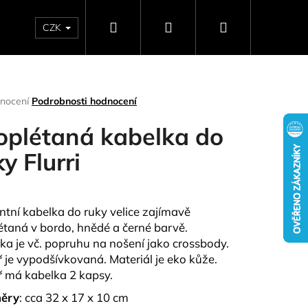
Hledat
Přihlášení
Nákupní
CZK
SELLERY
NAPIŠTE NÁM
DÁRKOVÉ POUKAZY
HO
košík
rné
nocení
Podrobnosti hodnocení
ení
tu
oplétaná kabelka do
y Flurri
ček.
ntní kabelka do ruky velice zajímavě
étaná v bordo, hnědé a černé barvě.
ka je vč. popruhu na nošení jako crossbody.
ř je vypodšívkovaná. Materiál je eko kůže.
Následující
ř má kabelka 2 kapsy.
ěry
: cca 32 x 17 x 10 cm