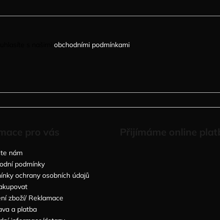
uhlasíte s našimi
obchodními podmínkami
.
mace pro vás
Přijímáme online plat
šte nám
odní podmínky
nky ochrany osobních údajů
akupovat
ní zboží/ Reklamace
va a platba