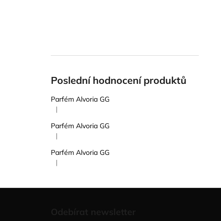
Poslední hodnocení produktů
Parfém Alvoria GG
|
Hodnocení produktu je 5 z 5 hvězdiček.
Parfém Alvoria GG
|
Hodnocení produktu je 5 z 5 hvězdiček.
Parfém Alvoria GG
|
Hodnocení produktu je 5 z 5 hvězdiček.
Z
á
Odebírat newsletter
p