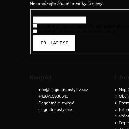
Nezmeškejte žádné novinky či slevy!
a
t
E-mail
í
Kliknutím na tlačítko
ODESLAT OBJEDNÁVKU
so
Souhlasím se zpracováním osobních údajů.
PŘIHLÁSIT SE
Kontakt
Infor
info
@
elegantneastylove.cz
Napi
+420735936543
Obch
Elegantně a stylově
Podmí
elegantneastylove
Jak n
Vráce
Dopra