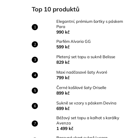
ELEGANTNÍ, PRÉMIUM ŠORTKY S
l
PÁSKEM PARA
Top 10 produktů
990 kč
Elegantní, prémium šortky s páskem
Para
990 kč
Parfém Alvoria GG
599 kč
Pletený set topu a sukně Belisse
829 kč
Maxi nadčasové šaty Avoré
799 kč
Černé košilové šaty Oriselle
899 kč
Sukně se vzory s páskem Devina
699 kč
Béžový set topu a kalhot s korálky
Avenza
1 499 kč
Barevná skort sukně Lysora