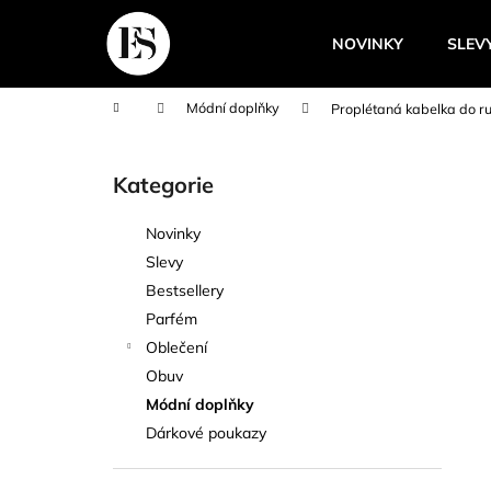
K
Přejít
na
o
NOVINKY
SLEV
obsah
Zpět
Zpět
š
do
do
í
Domů
Módní doplňky
Proplétaná kabelka do ru
k
obchodu
obchodu
P
o
Kategorie
Přeskočit
s
kategorie
t
Novinky
r
Slevy
a
Bestsellery
n
Parfém
n
Oblečení
í
Obuv
p
Módní doplňky
a
Dárkové poukazy
n
e