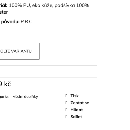
OPU A SUKNĚ BELISSE
iál:
100% PU, eko kůže, podšívka 100%
ster
 původu:
P.R.C
OLTE VARIANTU
9 kč
á
Tisk
orie
:
Módní doplňky
Zeptat se
Hlídat
Sdílet