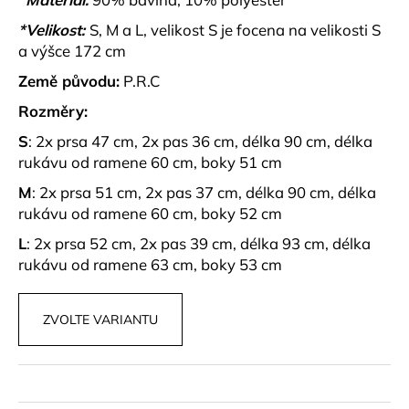
č
u
*Velikost:
S, M a L, velikost S je focena na velikosti S
j
a výšce 172 cm
e
Země původu:
P.R.C
m
e
Rozměry:
S
: 2x prsa 47 cm, 2x pas 36 cm, délka 90 cm, délka
BASIC
rukávu od ramene 60 cm, boky 51 cm
BAVLNĚNÉ
TRIČKO
M
: 2x prsa 51 cm, 2x pas 37 cm, délka 90 cm, délka
LUMEA
rukávu od ramene 60 cm, boky 52 cm
ČERVENÉ
L
: 2x prsa 52 cm, 2x pas 39 cm, délka 93 cm, délka
399
kč
rukávu od ramene 63 cm, boky 53 cm
ZVOLTE VARIANTU