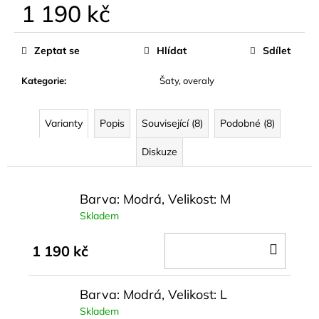
1 190 kč
Měrná
cena:
Zeptat se
Hlídat
Sdílet
Kategorie
:
Šaty, overaly
Varianty
Popis
Související (8)
Podobné (8)
Diskuze
Barva: Modrá, Velikost: M
Skladem
DO
1 190 kč
KOŠÍ
Barva: Modrá, Velikost: L
Skladem