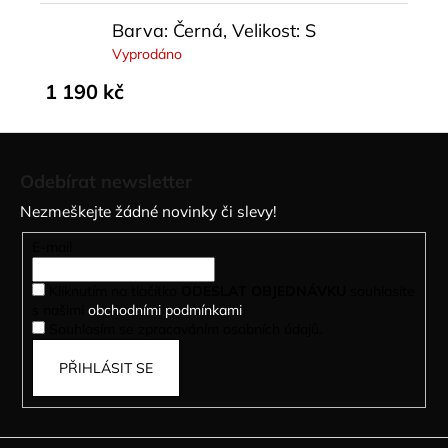
Barva: Černá, Velikost: S
Vyprodáno
1 190 kč
Z
á
Odebírat newsletter
p
Nezmeškejte žádné novinky či slevy!
a
t
E-mail
í
Kliknutím na tlačítko
ODESLAT OBJEDNÁVKU
souhlasíte
s našimi
obchodními podmínkami
.
Souhlasím se zpracováním osobních údajů.
PŘIHLÁSIT SE