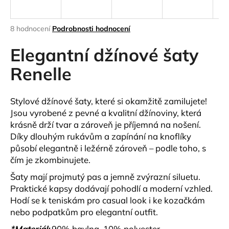
a
j
Průměrné
8 hodnocení
Podrobnosti hodnocení
í
hodnocení
produktu
Elegantní džínové šaty
t
je
?
4,6
Renelle
z
5
hvězdiček.
Stylové džínové šaty, které si okamžitě zamilujete!
Jsou vyrobené z pevné a kvalitní džínoviny, která
HLEDAT
krásně drží tvar a zároveň je příjemná na nošení.
Díky dlouhým rukávům a zapínání na knoflíky
působí elegantně i ležérně zároveň – podle toho, s
čím je zkombinujete.
D
o
Šaty mají projmutý pas a jemně zvýrazní siluetu.
p
Praktické kapsy dodávají pohodlí a moderní vzhled.
o
Hodí se k teniskám pro casual look i ke kozačkám
r
nebo podpatkům pro elegantní outfit.
u
*Materiál:
90% bavlna, 10% polyester