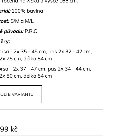
e focena na XSku a výšce 165 cm.
PU A KALHOT S
NZA
riál:
100% bavlna
ost:
S/M a M/L
ě původu:
P.R.C
ěry:
rsa - 2x 35 - 45 cm, pas 2x 32 - 42 cm,
2x 75 cm, délka 84 cm
prsa - 2x 37 - 47 cm, pas 2x 34 - 44 cm,
2x 80 cm, délka 84 cm
OLTE VARIANTU
099 kč
á