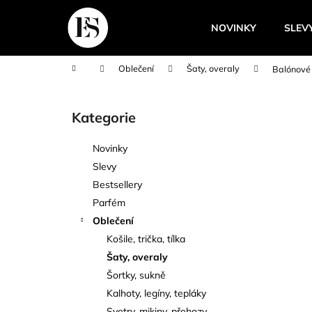
K
Přejít
na
o
NOVINKY
SLEV
obsah
Zpět
Zpět
š
do
do
í
Domů
Oblečení
Šaty, overaly
Balónové 
k
obchodu
obchodu
P
o
Kategorie
Přeskočit
s
kategorie
t
Novinky
r
Slevy
a
Bestsellery
n
Parfém
n
Oblečení
í
Košile, trička, tílka
p
Šaty, overaly
a
Šortky, sukně
n
Kalhoty, legíny, tepláky
e
Svetry, mikiny, přehozy