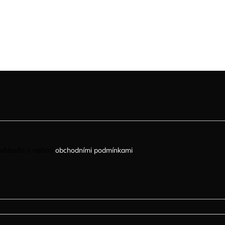
uhlasíte s našimi
obchodními podmínkami
.