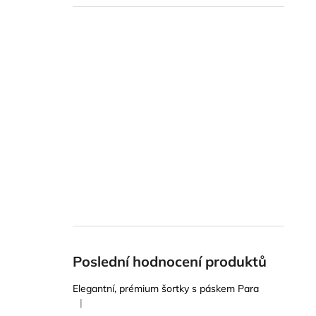
Poslední hodnocení produktů
Elegantní, prémium šortky s páskem Para
|
Hodnocení produktu je 5 z 5 hvězdiček.