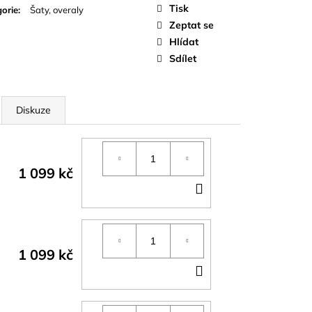
Tisk
orie
:
Šaty, overaly
Zeptat se
Hlídat
Sdílet
Diskuze
1 099 kč
DO
KOŠÍKU
1 099 kč
DO
KOŠÍKU