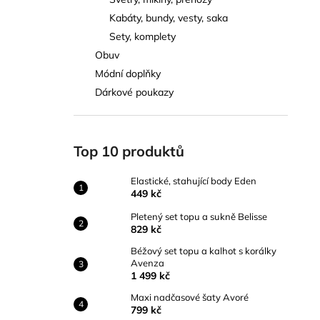
ELASTICKÉ, STAHUJÍCÍ BODY EDEN
l
Kabáty, bundy, vesty, saka
449 kč
Sety, komplety
Obuv
Módní doplňky
Dárkové poukazy
Top 10 produktů
Elastické, stahující body Eden
449 kč
Pletený set topu a sukně Belisse
829 kč
Béžový set topu a kalhot s korálky
Avenza
1 499 kč
Maxi nadčasové šaty Avoré
799 kč