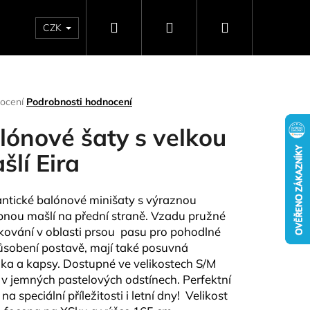
Hledat
Přihlášení
Nákupní
CZK
SELLERY
NAPIŠTE NÁM
DÁRKOVÉ POUKAZY
HO
košík
rné
ocení
Podrobnosti hodnocení
ení
tu
lónové šaty s velkou
šlí Eira
ček.
tické balónové minišaty s výraznou
nou mašlí na přední straně. Vzadu pružné
kování v oblasti prsou pasu pro pohodlné
ůsobení postavě, mají také posuvná
ka a kapsy. Dostupné ve velikostech S/M
Následující
 v jemných pastelových odstínech. Perfektní
na speciální příležitosti i letní dny!
Velikost