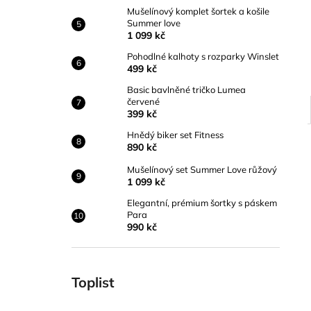
Mušelínový komplet šortek a košile
Summer love
1 099 kč
Pohodlné kalhoty s rozparky Winslet
499 kč
Basic bavlněné tričko Lumea
červené
399 kč
Hnědý biker set Fitness
890 kč
Mušelínový set Summer Love růžový
1 099 kč
Elegantní, prémium šortky s páskem
Para
990 kč
Toplist