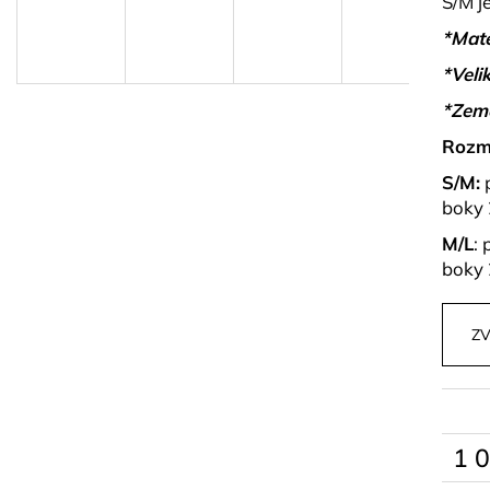
S/M j
PLETENÝ SET TOPU A SUKNĚ BELISSE
BÉŽOVÝ SET TO
KORÁLKY AVE
829 kč
*Mate
1 499 kč
*Velik
*Zem
Rozm
S/M:
p
boky 
M/L
: 
boky 
ZV
1 
Měrn