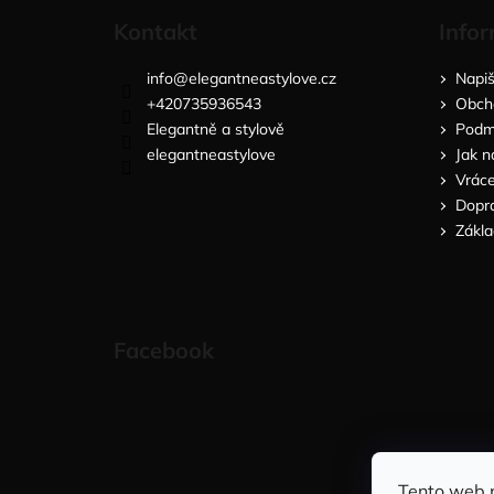
Kontakt
Infor
info
@
elegantneastylove.cz
Napi
+420735936543
Obch
Elegantně a stylově
Podmí
elegantneastylove
Jak n
Vráce
Dopra
Zákla
Facebook
Tento web 