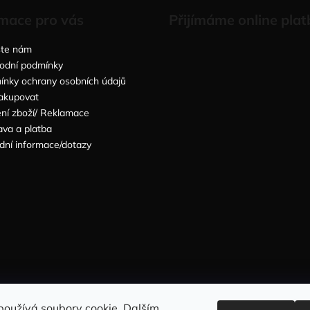
mace pro vás
Přijímáme online plat
šte nám
odní podmínky
nky ochrany osobních údajů
akupovat
ní zboží/ Reklamace
va a platba
dní informace/dotazy
Sleduj nás na INSTAGRAMU
Sleduj nás na FACEBOOKU
používá soubory cookie. Dalším