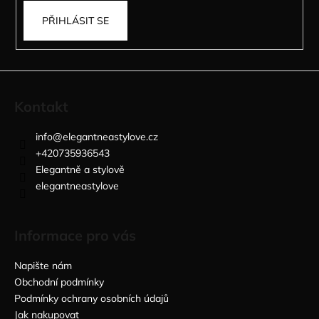
PŘIHLÁSIT SE
Kontakt
info
@
elegantneastylove.cz
+420735936543
Elegantně a stylově
elegantneastylove
Informace pro vás
Napište nám
Obchodní podmínky
Podmínky ochrany osobních údajů
Jak nakupovat