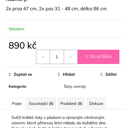
č
u
2x prsa 47 cm, 2x pas 31 - 48 cm, délka 86 cm
j
e
m
Skladem
e
890 kč
PLETENÝ
Měrná
SET
DO KOŠÍKU
cena:
TOPU
A
SUKNĚ
BELISSE
Zeptat se
Hlídat
Sdílet
829
kč
Kategorie
:
Šaty, overaly
Popis
Související (8)
Podobné (8)
Diskuze
Svěží krátké šaty s páskem a výrazným citrónovým
vzorem, které přinesou letní náladu do každého dne.