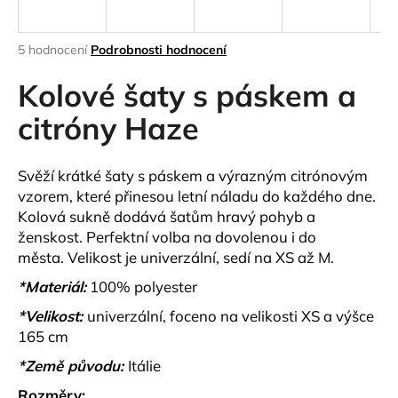
a
j
Průměrné
5 hodnocení
Podrobnosti hodnocení
í
hodnocení
produktu
Kolové šaty s páskem a
t
je
?
4,6
citróny Haze
z
5
hvězdiček.
Svěží krátké šaty s páskem a výrazným citrónovým
vzorem, které přinesou letní náladu do každého dne.
HLEDAT
Kolová sukně dodává šatům hravý pohyb a
ženskost. Perfektní volba na dovolenou i do
města.
Velikost je univerzální, sedí na XS až M.
D
*Materiál:
100% polyester
o
*Velikost:
univerzální, foceno na velikosti XS a výšce
p
165 cm
o
r
*Země původu:
Itálie
u
Rozměry: