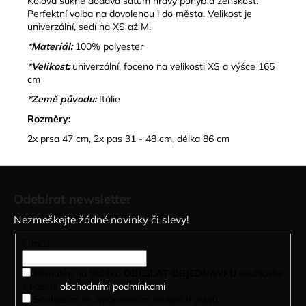
Kolová sukně dodává šatům hravý pohyb a ženskost.
Perfektní volba na dovolenou i do města.
Velikost je
univerzální, sedí na XS až M.
*Materiál:
100% polyester
*Velikost:
univerzální, foceno na velikosti XS a výšce 165
cm
*Země původu:
Itálie
Rozměry:
2x prsa 47 cm, 2x pas 31 - 48 cm, délka 86 cm
Z
á
Odebírat newsletter
p
Nezmeškejte žádné novinky či slevy!
a
t
E-mail
í
Kliknutím na tlačítko
ODESLAT OBJEDNÁVKU
souhlasíte
s našimi
obchodními podmínkami
.
Souhlasím se zpracováním osobních údajů.