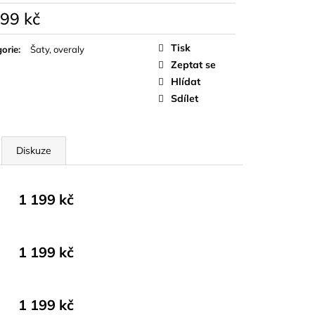
199 kč
á
Tisk
orie
:
Šaty, overaly
Zeptat se
Hlídat
Sdílet
Diskuze
1 199 kč
1 199 kč
1 199 kč