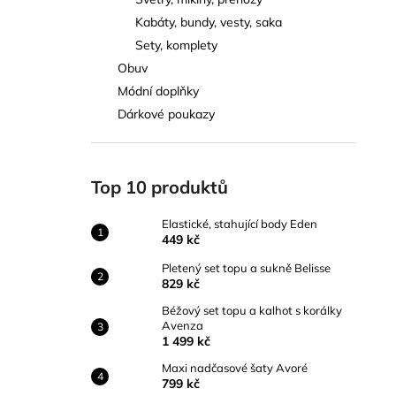
ELASTICKÉ, STAHUJÍCÍ BODY EDEN
l
Kabáty, bundy, vesty, saka
449 kč
Sety, komplety
Obuv
Módní doplňky
Dárkové poukazy
Top 10 produktů
Elastické, stahující body Eden
449 kč
Pletený set topu a sukně Belisse
829 kč
Béžový set topu a kalhot s korálky
Avenza
1 499 kč
Maxi nadčasové šaty Avoré
799 kč