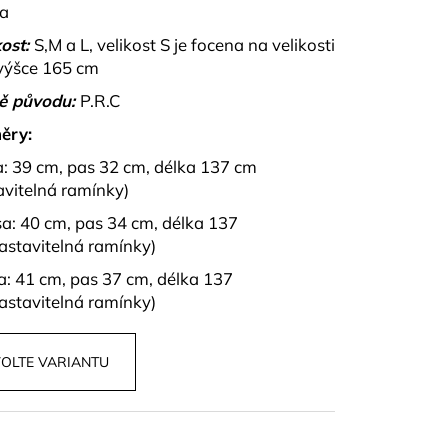
PU A KALHOT S
na
NZA
ost:
S,M a L, velikost S je focena na velikosti
výšce 165 cm
ě původu:
P.R.C
ěry:
a: 39 cm, pas 32 cm, délka 137 cm
avitelná ramínky)
sa: 40 cm, pas 34 cm, délka 137
astavitelná ramínky)
sa: 41 cm, pas 37 cm, délka 137
astavitelná ramínky)
OLTE VARIANTU