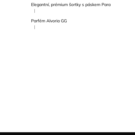
Elegantní, prémium šortky s páskem Para
|
Hodnocení produktu je 5 z 5 hvězdiček.
Parfém Alvoria GG
|
Hodnocení produktu je 5 z 5 hvězdiček.