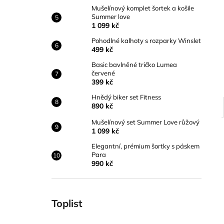
Mušelínový komplet šortek a košile
Summer love
1 099 kč
Pohodlné kalhoty s rozparky Winslet
499 kč
Basic bavlněné tričko Lumea
červené
399 kč
Hnědý biker set Fitness
890 kč
Mušelínový set Summer Love růžový
1 099 kč
Elegantní, prémium šortky s páskem
Para
990 kč
Toplist