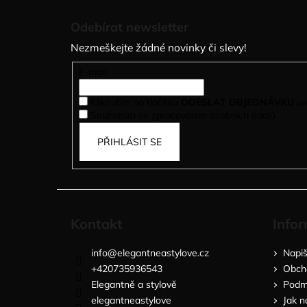
Z
á
Odebírat newsletter
p
Nezmeškejte žádné novinky či slevy!
a
t
E-mail
í
Kliknutím na tlačítko
ODESLAT OBJEDNÁVKU
so
Souhlasím se zpracováním osobních údajů.
PŘIHLÁSIT SE
Kontakt
Infor
info
@
elegantneastylove.cz
Napi
+420735936543
Obch
Elegantně a stylově
Podmí
elegantneastylove
Jak n