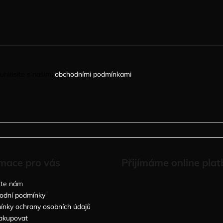
uhlasíte s našimi
obchodními podmínkami
.
mace pro vás
Přijímáme online plat
šte nám
odní podmínky
nky ochrany osobních údajů
akupovat