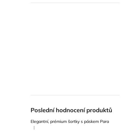
Poslední hodnocení produktů
Elegantní, prémium šortky s páskem Para
|
Hodnocení produktu je 5 z 5 hvězdiček.