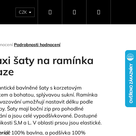
Hledat
Přihlášení
Nákupní
CZK
SELLERY
NAPIŠTE NÁM
DÁRKOVÉ POUKAZY
HO
košík
rné
nocení
Podrobnosti hodnocení
ení
tu
xi šaty na ramínka
aze
ček.
tické bavlněné šaty s korzetovým
kem a bohatou, splývavou sukní. Ramínka
vazování umožňují nastavit délku podle
by. Šaty mají boční zip pro pohodlné
ání a jsou celé vypodšívkované.
Dostupné
Následující
likosti S,M a L. V oblasti prsou jsou elastické.
riál:
100% bavlna, a podšívka 100%