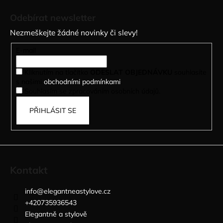
á
Odebírat newsletter
p
Nezmeškejte žádné novinky či slevy!
a
t
E-mail
í
Kliknutím na tlačítko
ODESLAT OBJEDNÁVKU
souhlasíte
s našimi
obchodními podmínkami
.
Souhlasím se zpracováním osobních údajů.
PŘIHLÁSIT SE
Kontakt
info
@
elegantneastylove.cz
+420735936543
Elegantně a stylově