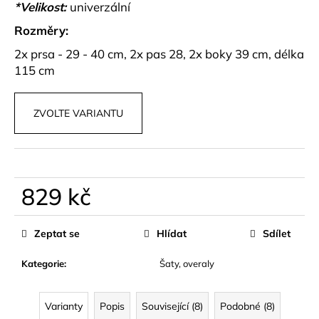
č
*Velikost:
univerzální
u
Rozměry:
j
e
2x prsa - 29 - 40 cm, 2x pas 28, 2x boky 39 cm, délka
m
115 cm
e
ZVOLTE VARIANTU
BAREVNÁ
SKORT
SUKNĚ
LYSORA
599
829 kč
kč
Měrná
cena:
Zeptat se
Hlídat
Sdílet
Kategorie
:
Šaty, overaly
Varianty
Popis
Související (8)
Podobné (8)