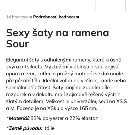
a
j
Průměrné
14 hodnocení
Podrobnosti hodnocení
í
hodnocení
produktu
Sexy šaty na ramena
t
je
?
4,2
Sour
z
5
hvězdiček.
Elegantní šaty s odhalenými rameny, které krásně
zvýrazní siluetu. Vyztužení v oblasti prsou zajistí
HLEDAT
oporu a tvar, zatímco pružný materiál se dokonale
přizpůsobí tělu. Ideální volba na večírek, rande nebo
speciální příležitost. Šaty mají na zadním díle
rozparek a v dekoltu mají zajímavě řešený výstřih
D
zlatým detailem.
Velikost je univerzální, sedí na XS,S
o
a M. Foceno je na XSku a výšce 165 cm.
p
o
*Materiál:
88% polyester a 22% elastan
r
*Země původu:
Itálie
u