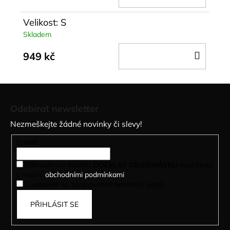
KOŠÍ
Velikost: S
Skladem
DO
949 kč
KOŠÍ
Z
á
Odebírat newsletter
p
Nezmeškejte žádné novinky či slevy!
a
t
E-mail
í
Kliknutím na tlačítko
ODESLAT OBJEDNÁVKU
souhlasíte
s našimi
obchodními podmínkami
.
Souhlasím se zpracováním osobních údajů.
PŘIHLÁSIT SE