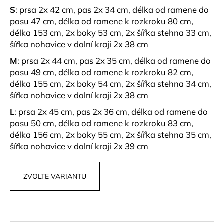
č
S
: prsa 2x 42 cm, pas 2x 34 cm, délka od ramene do
u
pasu 47 cm, délka od ramene k rozkroku 80 cm,
j
délka 153 cm, 2x boky 53 cm, 2x šířka stehna 33 cm,
e
šířka nohavice v dolní kraji 2x 38 cm
m
e
M
: prsa 2x 44 cm, pas 2x 35 cm, délka od ramene do
pasu 49 cm, délka od ramene k rozkroku 82 cm,
délka 155 cm, 2x boky 54 cm, 2x šířka stehna 34 cm,
PLETENÝ
SET
šířka nohavice v dolní kraji 2x 38 cm
TOPU
L
: prsa 2x 45 cm, pas 2x 36 cm, délka od ramene do
A
SUKNĚ
pasu 50 cm, délka od ramene k rozkroku 83 cm,
BELISSE
délka 156 cm, 2x boky 55 cm, 2x šířka stehna 35 cm,
829
šířka nohavice v dolní kraji 2x 39 cm
kč
ZVOLTE VARIANTU