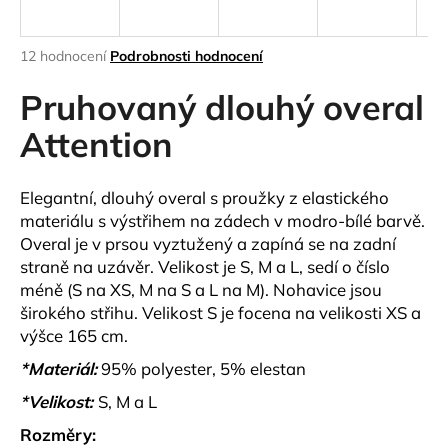
a
j
Průměrné
12 hodnocení
Podrobnosti hodnocení
í
hodnocení
produktu
Pruhovaný dlouhý overal
t
je
?
3,7
Attention
z
5
hvězdiček.
Elegantní, dlouhý overal s proužky z elastického
materiálu s výstřihem na zádech v modro-bílé barvě.
HLEDAT
Overal je v prsou vyztužený a zapíná se na zadní
straně na uzávěr. Velikost je S, M a L, sedí o číslo
méně (S na XS, M na S a L na M). Nohavice jsou
širokého střihu. Velikost S je focena na velikosti XS a
D
výšce 165 cm.
o
p
*Materiál:
95% polyester, 5% elestan
o
*Velikost:
S, M a L
r
u
Rozměry: