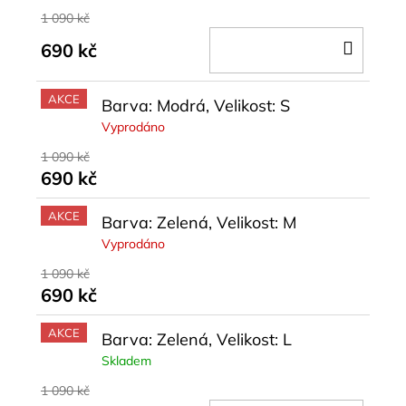
1 090 kč
DO
690 kč
KOŠÍ
AKCE
Barva: Modrá, Velikost: S
Vyprodáno
1 090 kč
690 kč
AKCE
Barva: Zelená, Velikost: M
Vyprodáno
1 090 kč
690 kč
AKCE
Barva: Zelená, Velikost: L
Skladem
1 090 kč