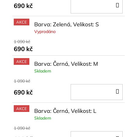
DO
690 kč
KOŠÍ
AKCE
Barva: Zelená, Velikost: S
Vyprodáno
1 090 kč
690 kč
AKCE
Barva: Černá, Velikost: M
Skladem
1 090 kč
DO
690 kč
KOŠÍ
AKCE
Barva: Černá, Velikost: L
Skladem
1 090 kč