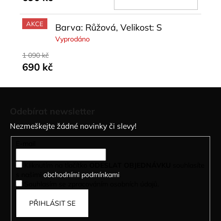
KOŠÍ
AKCE
Barva: Růžová, Velikost: S
Vyprodáno
1 090 kč
690 kč
Z
á
Odebírat newsletter
p
Nezmeškejte žádné novinky či slevy!
a
t
E-mail
í
Kliknutím na tlačítko
ODESLAT OBJEDNÁVKU
souhlasíte
s našimi
obchodními podmínkami
.
Souhlasím se zpracováním osobních údajů.
PŘIHLÁSIT SE