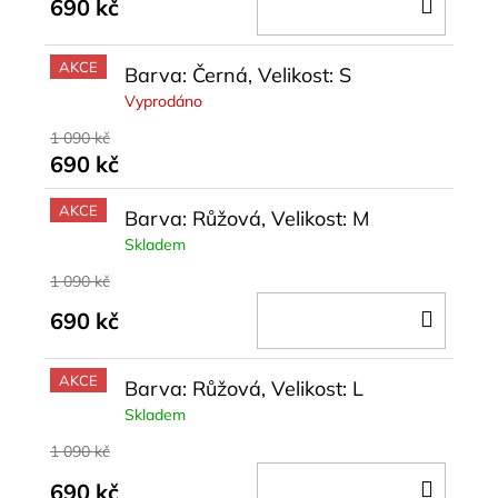
DO
690 kč
KOŠÍ
AKCE
Barva: Černá, Velikost: S
Vyprodáno
1 090 kč
690 kč
AKCE
Barva: Růžová, Velikost: M
Skladem
1 090 kč
DO
690 kč
KOŠÍ
AKCE
Barva: Růžová, Velikost: L
Skladem
1 090 kč
DO
690 kč