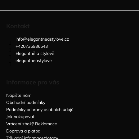
Kontakt
info
@
elegantneastylove.cz
+420735936543
Elegantně a stylově
elegantneastylove
Informace pro vás
Napište nám
Obchodní podmínky
Podmínky ochrany osobních údajů
Jak nakupovat
Vrácení zboží/ Reklamace
Doprava a platba
Základní informace/dotazy