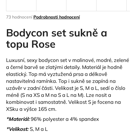
a
j
Průměrné
73 hodnocení
Podrobnosti hodnocení
í
hodnocení
produktu
Bodycon set sukně a
t
je
?
3,8
topu Rose
z
5
hvězdiček.
Luxusní, sexy bodycon set v malinové, modré, zelené
a černé barvě se zlatými detaily. Materiál je hodně
HLEDAT
elastický. Top má vyztužená prsa a délkově
nastavitelná ramínka. Top i sukně se zapíná na
uzávěr v zadní části. Velikost je S, M a L, sedí o číslo
méně (S na XS a M na S a L na M). Lze nosit a
D
kombinovat i samostatně. Velikost S je focena na
o
XSku a výšce 165 cm.
p
o
*Materiál:
96% polyester a 4% spandex
r
*Velikost:
S, M a L
u