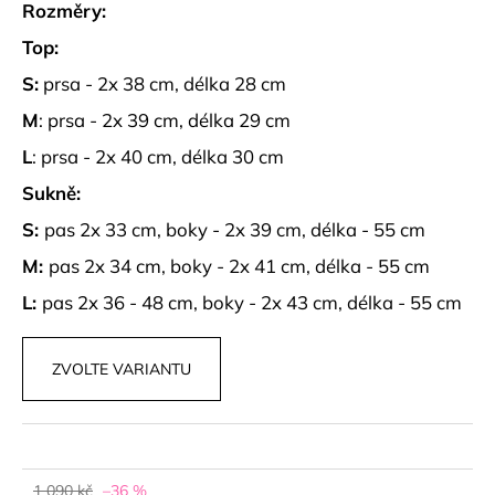
č
Rozměry:
u
Top:
j
e
S:
prsa - 2x 38 cm, délka 28 cm
m
M
: prsa - 2x 39 cm, délka 29 cm
e
L
: prsa - 2x 40 cm, délka 30 cm
BAVLNĚNÝ
Sukně:
TOP
S
S:
pas 2x 33 cm, boky - 2x 39 cm, délka - 55 cm
LÍMEČKEM
M:
pas 2x 34 cm, boky - 2x 41 cm, délka - 55 cm
AERIS
469
L:
pas 2x 36 - 48 cm, boky - 2x 43 cm, délka - 55 cm
kč
ZVOLTE VARIANTU
1 090 kč
–36 %