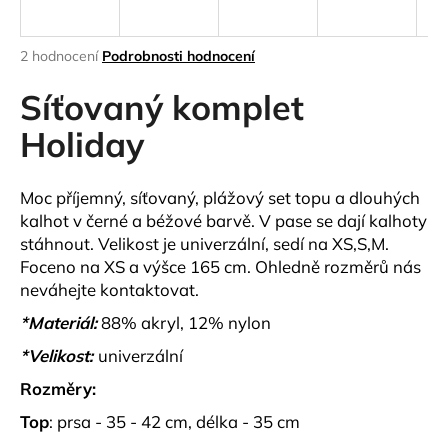
a
j
Průměrné
2 hodnocení
Podrobnosti hodnocení
í
hodnocení
produktu
Síťovaný komplet
t
je
?
5,0
Holiday
z
5
hvězdiček.
Moc příjemný, síťovaný, plážový set topu a dlouhých
kalhot v černé a béžové barvě. V pase se dají kalhoty
HLEDAT
stáhnout. Velikost je univerzální, sedí na XS,S,M.
Foceno na XS a výšce 165 cm. Ohledně rozměrů nás
neváhejte kontaktovat.
D
*Materiál:
88% akryl, 12% nylon
o
*Velikost:
univerzální
p
o
Rozměry:
r
Top
: prsa - 35 - 42 cm, délka - 35 cm
u