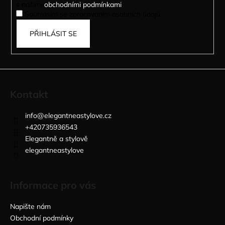
s našimi
obchodními podmínkami
.
Souhlasím se zpracováním osobních údajů.
PŘIHLÁSIT SE
Kontakt
info
@
elegantneastylove.cz
+420735936543
Elegantně a stylově
elegantneastylove
Informace pro vás
Napište nám
Obchodní podmínky