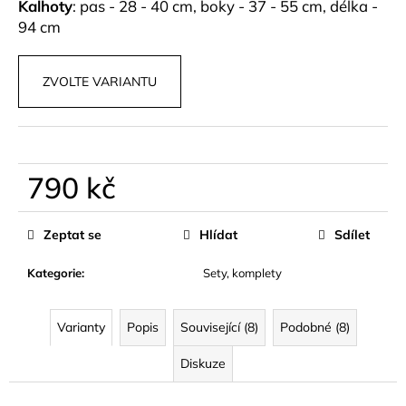
č
Kalhoty
: pas - 28 - 40 cm, boky - 37 - 55 cm, délka -
u
94 cm
j
e
m
ZVOLTE VARIANTU
e
HNĚDÝ
BIKER
790 kč
SET
FITNESS
Měrná
890
cena:
Zeptat se
Hlídat
Sdílet
kč
Kategorie
:
Sety, komplety
Varianty
Popis
Související (8)
Podobné (8)
Diskuze