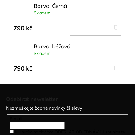
Barva: Černá
Skladem
DO
790 kč
KOŠÍ
Barva: béžová
Skladem
DO
790 kč
KOŠÍ
Z
á
Odebírat newsletter
p
Nezmeškejte žádné novinky či slevy!
a
t
E-mail
í
Kliknutím na tlačítko
ODESLAT OBJEDNÁVKU
souhlasíte