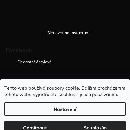
Sledovat na Instagramu
Facebook
Elegantně&stylově
Sleduj nás na INSTAGRAMU
Sleduj nás na FACEBOOKU
Tento web používá soubory cookie. Dalším procházením
tohoto webu vyjadřujete souhlas s jejich používáním.
INFORMACE PRO VÁS
Nastavení
Vytvořil Shoptet
Copyright 2026
Elegantně&stylově
. Všechna práva vyhrazena.
Doprava ZDARMA při nákupu nad 2.999,- Kč 🇨🇿 a na
Odmítnout
Souhlasím
Upravit nastavení cookies