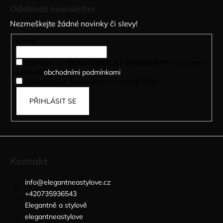
á
Odebírat newsletter
p
Nezmeškejte žádné novinky či slevy!
a
t
E-mail
í
Kliknutím na tlačítko
ODESLAT OBJEDNÁVKU
souhlasíte
s našimi
obchodními podmínkami
.
Souhlasím se zpracováním osobních údajů.
PŘIHLÁSIT SE
Kontakt
info
@
elegantneastylove.cz
+420735936543
Elegantně a stylově
elegantneastylove