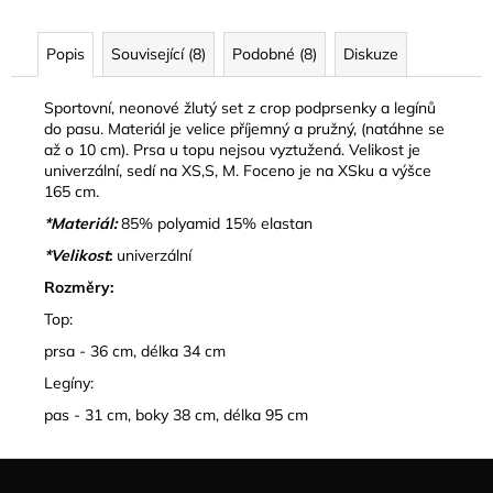
č
u
j
Popis
Související (8)
Podobné (8)
Diskuze
e
m
Sportovní, neonové žlutý set z crop podprsenky a legínů
e
do pasu. Materiál je velice příjemný a pružný, (natáhne se
až o 10 cm). Prsa u topu nejsou vyztužená. Velikost je
univerzální, sedí na XS,S, M. Foceno je na XSku a výšce
PLETENÝ
165 cm.
SET
*Materiál:
85% polyamid 15% elastan
TOPU
A
*Velikost
:
univerzální
SUKNĚ
BELISSE
Rozměry:
829
Top:
kč
prsa - 36 cm, délka 34 cm
Legíny:
pas - 31 cm, boky 38 cm, délka 95 cm
Z