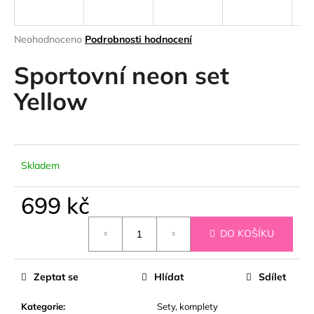
a
j
Průměrné
Neohodnoceno
Podrobnosti hodnocení
í
hodnocení
produktu
Sportovní neon set
t
je
?
0,0
Yellow
z
5
hvězdiček.
HLEDAT
Skladem
699 kč
D
Měrná
DO KOŠÍKU
cena:
o
p
o
Zeptat se
Hlídat
Sdílet
r
u
Kategorie
:
Sety, komplety