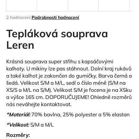
a
j
Průměrné
2 hodnocení
Podrobnosti hodnocení
í
hodnocení
produktu
Tepláková souprava
t
je
?
5,0
Leren
z
5
hvězdiček.
Krásná souprava super střihu s kapsáčovými
kalhoty. U mikiny lze pas stáhnout. Dolní kraj rukávů
HLEDAT
a také kalhot je zakončen do gumičky. Barva černá a
šedá. Velikost S/M a M/L, sedí o číslo méně (S/M na
XS/S a M/L na S/M). Velikost S/M je focena je na XSku
a výšce 165 cm. DOPORUČUJEME! Ohledně rozměrů
D
nás neváhejte kontaktovat.
o
p
*Materiál:
70% bavlna, 25% polyester a 5% elastan
o
*Velikost:
S/M a M/L
r
u
Rozměry: