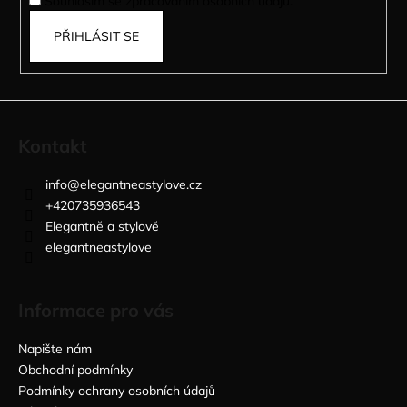
Souhlasím se zpracováním osobních údajů.
PŘIHLÁSIT SE
Kontakt
info
@
elegantneastylove.cz
+420735936543
Elegantně a stylově
elegantneastylove
Informace pro vás
Napište nám
Obchodní podmínky
Podmínky ochrany osobních údajů