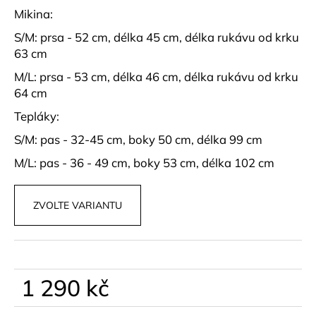
č
Mikina:
u
j
S/M: prsa - 52 cm, délka 45 cm, délka rukávu od krku
e
63 cm
m
M/L: prsa - 53 cm, délka 46 cm, délka rukávu od krku
e
64 cm
Tepláky:
ELEGANTNÍ,
PRÉMIUM
S/M: pas - 32-45 cm, boky 50 cm, délka 99 cm
ŠORTKY
S
M/L: pas - 36 - 49 cm, boky 53 cm, délka 102 cm
PÁSKEM
PARA
990
ZVOLTE VARIANTU
kč
1 290 kč
Měrná