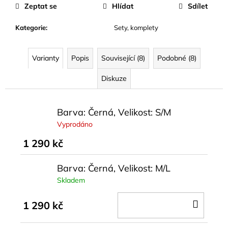
cena:
Zeptat se
Hlídat
Sdílet
Kategorie
:
Sety, komplety
Varianty
Popis
Související (8)
Podobné (8)
Diskuze
Barva: Černá, Velikost: S/M
Vyprodáno
1 290 kč
Barva: Černá, Velikost: M/L
Skladem
DO
1 290 kč
KOŠÍ