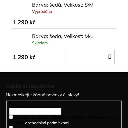
Barva: šedá, Velikost: S/M
Vyprodáno
1 290 kč
Barva: šedá, Velikost: M/L
Skladem
DO
1 290 kč
KOŠÍ
Z
á
Odebírat newsletter
p
Nezmeškejte žádné novinky či slevy!
a
t
E-mail
í
Kliknutím na tlačítko
ODESLAT OBJEDNÁVKU
souhlasíte
s našimi
obchodními podmínkami
.