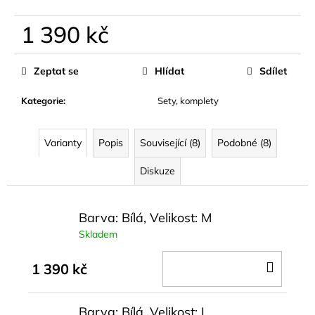
1 390 kč
Měrná
cena:
Zeptat se
Hlídat
Sdílet
Kategorie
:
Sety, komplety
Varianty
Popis
Související (8)
Podobné (8)
Diskuze
Barva: Bílá, Velikost: M
Skladem
DO
1 390 kč
KOŠÍ
Barva: Bílá, Velikost: L