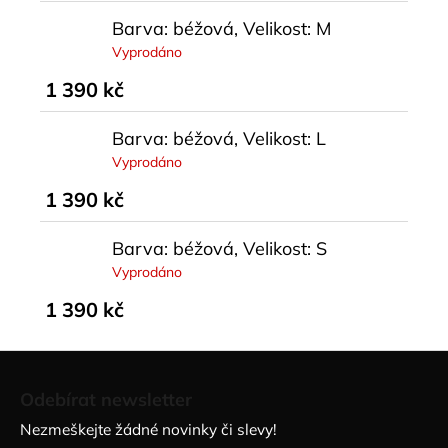
Barva: béžová, Velikost: M
Vyprodáno
1 390 kč
Barva: béžová, Velikost: L
Vyprodáno
1 390 kč
Barva: béžová, Velikost: S
Vyprodáno
1 390 kč
Z
á
Odebírat newsletter
p
Nezmeškejte žádné novinky či slevy!
a