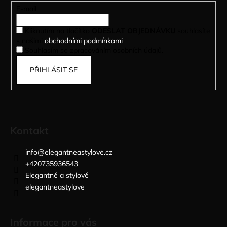
t
E-mail
í
Kliknutím na tlačítko
ODESLAT OBJEDNÁVKU
souhlasíte
s našimi
obchodními podmínkami
.
Souhlasím se zpracováním osobních údajů.
PŘIHLÁSIT SE
Kontakt
info
@
elegantneastylove.cz
+420735936543
Elegantně a stylově
elegantneastylove
Informace pro vás