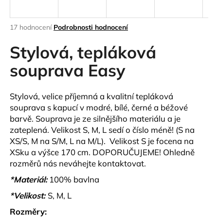
a
j
Průměrné
17 hodnocení
Podrobnosti hodnocení
í
hodnocení
produktu
Stylová, tepláková
t
je
?
3,9
souprava Easy
z
5
hvězdiček.
Stylová, velice příjemná a kvalitní tepláková
souprava s kapucí v modré, bílé, černé a béžové
HLEDAT
barvě. Souprava je ze silnějšího materiálu a je
zateplená. Velikost S, M, L sedí o číslo méně! (S na
XS/S, M na S/M, L na M/L). Velikost S je focena na
XSku a výšce 170 cm. DOPORUČUJEME! Ohledně
D
rozměrů nás neváhejte kontaktovat.
o
p
*Materiál:
100% bavlna
o
*Velikost:
S, M, L
r
u
Rozměry: