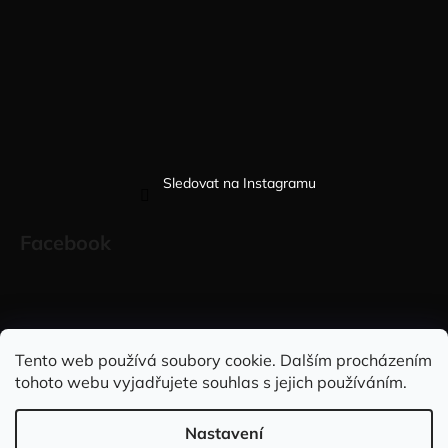
Sledovat na Instagramu
Facebook
Sleduj nás na INSTAGRAMU
Sleduj nás na FACEBOOKU
Tento web používá soubory cookie. Dalším procházením
tohoto webu vyjadřujete souhlas s jejich používáním.
INFORMACE PRO VÁS
Nastavení