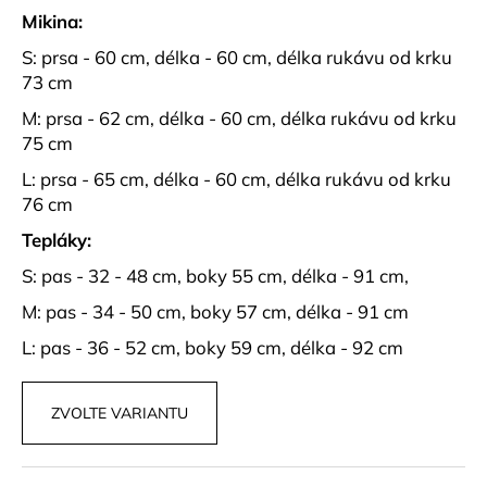
č
Mikina:
u
j
S: prsa - 60 cm, délka - 60 cm, délka rukávu od krku
e
73 cm
m
M: prsa - 62 cm, délka - 60 cm, délka rukávu od krku
e
75 cm
L: prsa - 65 cm, délka - 60 cm, délka rukávu od krku
BÉŽOVÝ
76 cm
SET
TOPU
Tepláky:
A
KALHOT
S: pas - 32 - 48 cm, boky 55 cm, délka - 91 cm,
S
KORÁLKY
M: pas - 34 - 50 cm, boky 57 cm, délka - 91 cm
AVENZA
1
L: pas - 36 - 52 cm, boky 59 cm, délka - 92 cm
499
kč
ZVOLTE VARIANTU