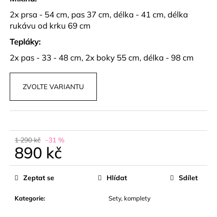
č
u
2x prsa - 54 cm, pas 37 cm, délka - 41 cm, délka
j
rukávu od krku 69 cm
e
Tepláky:
m
e
2x pas - 33 - 48 cm, 2x boky 55 cm, délka - 98 cm
PRUHOVANÉ
ZVOLTE VARIANTU
BERMUDY
S
PÁSKEM
ZARELLE
449
kč
1 290 kč
–31 %
890 kč
Měrná
cena:
Zeptat se
Hlídat
Sdílet
Kategorie
:
Sety, komplety