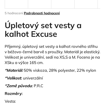
a
j
Průměrné
5 hodnocení
Podrobnosti hodnocení
í
hodnocení
produktu
Úpletový set vesty a
t
je
?
3,4
kalhot Excuse
z
5
hvězdiček.
Příjemný, úpletový set vesty a kalhot rovného střihu
v béžovo-černé barvě s proužky. Materiál je elastický.
HLEDAT
Velikost je univerzální, sedí na XS,S a M. Foceno je na
XSku a výšce 165 cm.
*Materiál:
50% viskoza, 28% polyester, 22% nylon
D
*Velikost
:
univerzální
o
p
*Země původu
:
P.R.C
o
Rozměry:
r
u
Vesta: