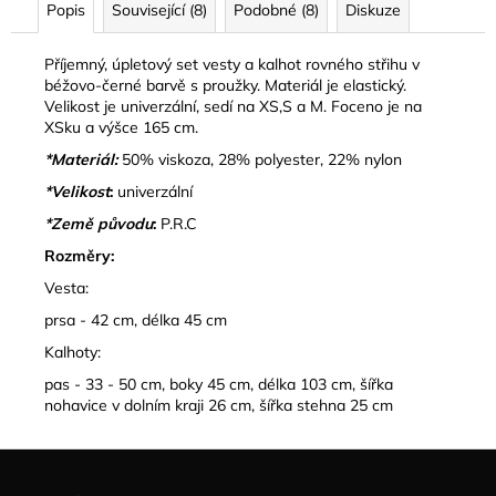
Popis
Související (8)
Podobné (8)
Diskuze
Příjemný, úpletový set vesty a kalhot rovného střihu v
béžovo-černé barvě s proužky. Materiál je elastický.
Velikost je univerzální, sedí na XS,S a M. Foceno je na
XSku a výšce 165 cm.
*Materiál:
50% viskoza, 28% polyester, 22% nylon
*Velikost
:
univerzální
*Země původu
:
P.R.C
Rozměry:
Vesta:
prsa - 42 cm, délka 45 cm
Kalhoty:
pas - 33 - 50 cm, boky 45 cm, délka 103 cm, šířka
nohavice v dolním kraji 26 cm, šířka stehna 25 cm
Z
á