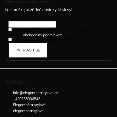
Odebírat newsletter
p
Nezmeškejte žádné novinky či slevy!
a
t
E-mail
í
Kliknutím na tlačítko
ODESLAT OBJEDNÁVKU
souhlasíte
s našimi
obchodními podmínkami
.
Souhlasím se zpracováním osobních údajů.
PŘIHLÁSIT SE
Kontakt
info
@
elegantneastylove.cz
+420735936543
Elegantně a stylově
elegantneastylove