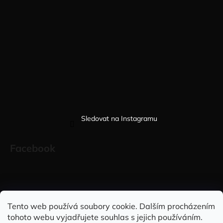
Sledovat na Instagramu
Facebook
Sleduj nás na INSTAGRAMU
Sleduj nás na FACEBOOKU
Tento web používá soubory cookie. Dalším procházením
tohoto webu vyjadřujete souhlas s jejich používáním.
INFORMACE PRO VÁS