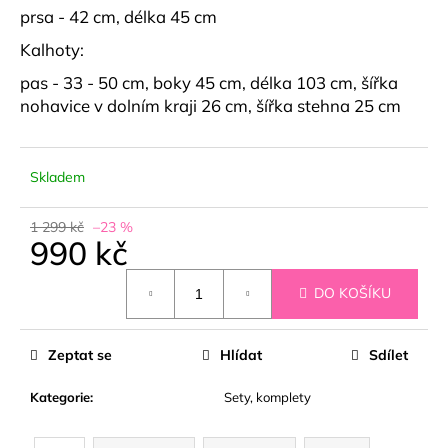
č
prsa - 42 cm, délka 45 cm
u
j
Kalhoty:
e
pas - 33 - 50 cm, boky 45 cm, délka 103 cm, šířka
m
nohavice v dolním kraji 26 cm, šířka stehna 25 cm
e
POHODLNÉ
Skladem
KALHOTY
S
ROZPARKY
1 299 kč
–23 %
WINSLET
990 kč
499
Měrná
kč
DO KOŠÍKU
cena:
Zeptat se
Hlídat
Sdílet
Kategorie
:
Sety, komplety