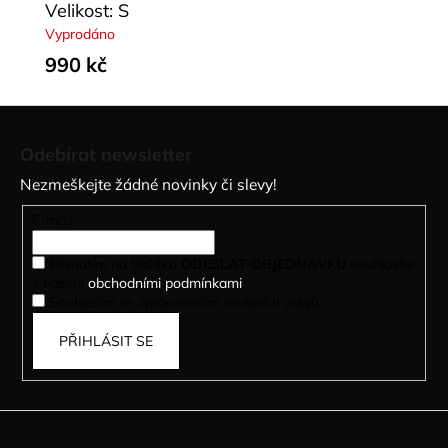
Velikost: S
Vyprodáno
990 kč
Z
á
Odebírat newsletter
p
Nezmeškejte žádné novinky či slevy!
a
t
E-mail
í
Kliknutím na tlačítko
ODESLAT OBJEDNÁVKU
souhlasíte
s našimi
obchodními podmínkami
.
Souhlasím se zpracováním osobních údajů.
PŘIHLÁSIT SE