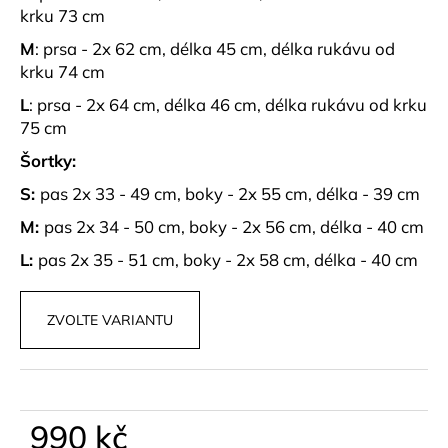
č
krku 73 cm
u
j
M
: prsa - 2x 62 cm, délka 45 cm, délka rukávu od
e
krku 74 cm
m
L
: prsa - 2x 64 cm, délka 46 cm, délka rukávu od krku
e
75 cm
Šortky:
MUŠELÍNOVÝ
SET
S:
pas 2x 33 - 49 cm, boky - 2x 55 cm, délka - 39 cm
SUMMER
LOVE
M:
pas 2x 34 - 50 cm, boky - 2x 56 cm, délka - 40 cm
RŮŽOVÝ
L:
pas 2x 35 - 51 cm, boky - 2x 58 cm, délka - 40 cm
1
099
kč
ZVOLTE VARIANTU
990 kč