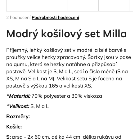
a
j
Průměrné
2 hodnocení
Podrobnosti hodnocení
í
hodnocení
produktu
Modrý košilový set Milla
t
je
?
4,5
z
Příjemný, lehký košilový set v modré a bílé barvě s
5
proužky velice hezky zpracovaný. Šortky jsou v pase
hvězdiček.
na gumu, která se hezky natáhne a přizpůsobí
postavě. Velikost je S, M a L, sedí o číslo méně (S na
HLEDAT
XS, M na S a L na M). Velikost setu S je focena na
postavě s výškou 165 a velikosti XS.
*Materiál:
70% polyester a 30% viskoza
D
o
*Velikost:
S, M a L
p
Rozměry:
o
r
Košile:
u
S:
prsa - 2x 60 cm, délka 44 cm, délka rukávu od