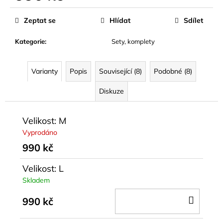
Měrná
cena:
Zeptat se
Hlídat
Sdílet
Kategorie
:
Sety, komplety
Varianty
Popis
Související (8)
Podobné (8)
Diskuze
Velikost: M
Vyprodáno
990 kč
Velikost: L
Skladem
DO
990 kč
KOŠÍ