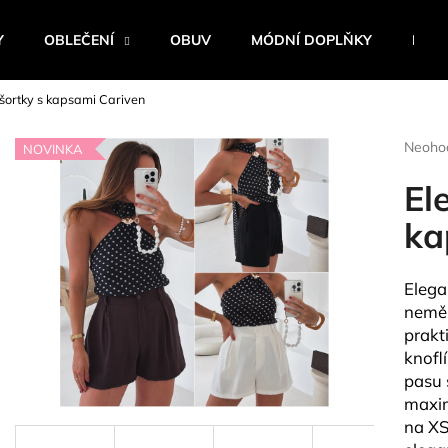
Y
OBLEČENÍ
OBUV
MÓDNÍ DOPLŇKY
BEST
 šortky s kapsami Cariven
Co potřebujete najít?
Průmě
Neoho
NOVINKA
hodnoc
produk
El
HLEDAT
je
0,0
ka
z
5
Doporučujeme
hvězdi
Elega
neměl
prakt
knofl
pasu 
maxim
na
XS