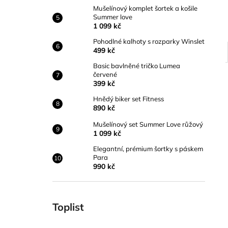
Mušelínový komplet šortek a košile
Summer love
1 099 kč
Pohodlné kalhoty s rozparky Winslet
499 kč
Basic bavlněné tričko Lumea
červené
399 kč
Hnědý biker set Fitness
890 kč
Mušelínový set Summer Love růžový
1 099 kč
Elegantní, prémium šortky s páskem
Para
990 kč
Toplist