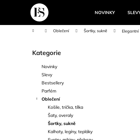
K
Přejít
na
o
NOVINKY
SLEV
obsah
Zpět
Zpět
š
do
do
í
Domů
Oblečení
Šortky, sukně
Elegantní
k
obchodu
obchodu
P
o
Kategorie
Přeskočit
s
kategorie
t
Novinky
r
Slevy
a
Bestsellery
n
Parfém
n
Oblečení
í
Košile, trička, tílka
p
Šaty, overaly
a
Šortky, sukně
n
Kalhoty, legíny, tepláky
e
Svetry, mikiny, přehozy