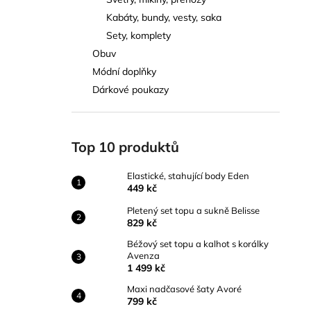
ELASTICKÉ, STAHUJÍCÍ BODY EDEN
l
Kabáty, bundy, vesty, saka
449 kč
Sety, komplety
Obuv
Módní doplňky
Dárkové poukazy
Top 10 produktů
Elastické, stahující body Eden
449 kč
Pletený set topu a sukně Belisse
829 kč
Béžový set topu a kalhot s korálky
Avenza
1 499 kč
Maxi nadčasové šaty Avoré
799 kč