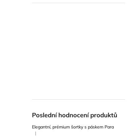
Poslední hodnocení produktů
Elegantní, prémium šortky s páskem Para
|
Hodnocení produktu je 5 z 5 hvězdiček.