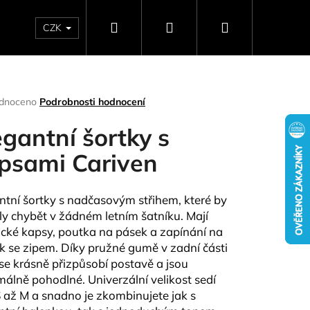
Hledat
Přihlášení
Nákupní
CZK
SELLERY
NAPIŠTE NÁM
DÁRKOVÉ POUKAZY
HO
košík
rné
dnoceno
Podrobnosti hodnocení
ení
tu
egantní šortky s
psami Cariven
ček.
ntní šortky s nadčasovým střihem, které by
y chybět v žádném letním šatníku. Mají
ické kapsy, poutka na pásek a zapínání na
ík se zipem. Díky pružné gumě v zadní části
se krásně přizpůsobí postavě a jsou
Následující
álně pohodlné. Univerzální velikost sedí
 až M
a snadno je zkombinujete jak s