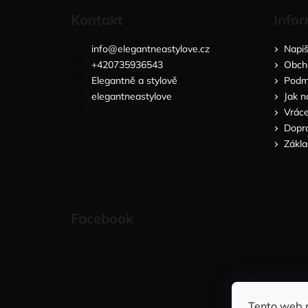
Kontakt
Infor
info
@
elegantneastylove.cz
Napi
+420735936543
Obch
Elegantně a stylově
Podmí
elegantneastylove
Jak n
Vráce
Dopra
Zákla
Facebook
Tento web 