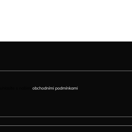
uhlasíte s našimi
obchodními podmínkami
.