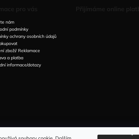
mace pro vás
Přijímáme online plat
šte nám
odní podmínky
nky ochrany osobních údajů
akupovat
ní zboží/ Reklamace
va a platba
dní informace/dotazy
Sleduj nás na INSTAGRAMU
Sleduj nás na FACEBOOKU
používá soubory cookie. Dalším