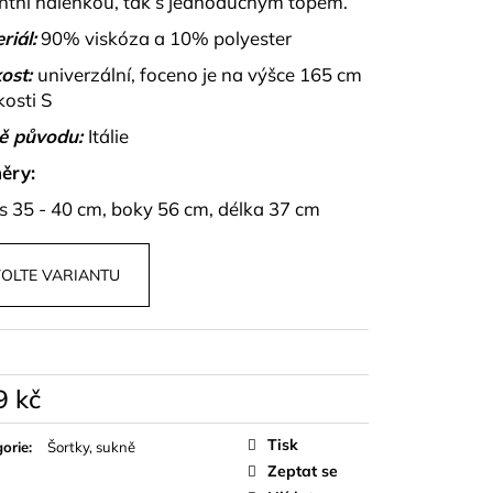
ntní halenkou, tak s jednoduchým topem.
PU A KALHOT S
NZA
riál:
90% viskóza a 10% polyester
ost:
univerzální, foceno je na výšce 165 cm
kosti S
ě původu:
Itálie
ěry:
s 35 - 40 cm, boky 56 cm, délka 37 cm
OLTE VARIANTU
9 kč
á
Tisk
orie
:
Šortky, sukně
Zeptat se