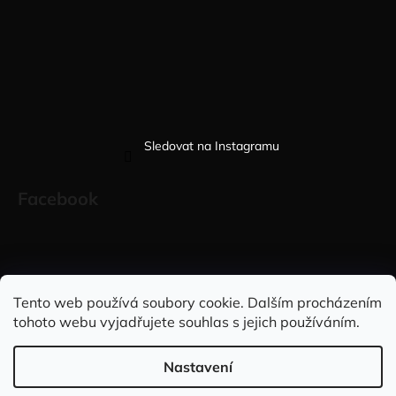
Sledovat na Instagramu
Facebook
Sleduj nás na INSTAGRAMU
Sleduj nás na FACEBOOKU
Tento web používá soubory cookie. Dalším procházením
tohoto webu vyjadřujete souhlas s jejich používáním.
INFORMACE PRO VÁS
Nastavení
Vytvořil Shoptet