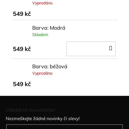
Vyprodáno
549 kč
Barva: Modrá
Skladem
DO
549 kč
KOŠÍ
Barva: béžová
Vyprodáno
549 kč
Z
á
Odebírat newsletter
p
Nezmeškejte žádné novinky či slevy!
a
E-mail