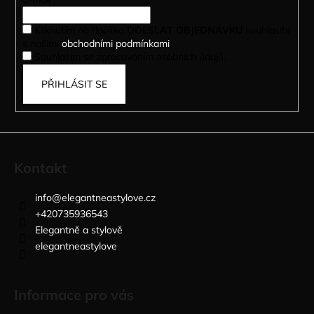
t
í
Kliknutím na tlačítko
ODESLAT OBJEDNÁVKU
souhlasíte
s našimi
obchodními podmínkami
.
Souhlasím se zpracováním osobních údajů.
PŘIHLÁSIT SE
Kontakt
info
@
elegantneastylove.cz
+420735936543
Elegantně a stylově
elegantneastylove
Informace pro vás