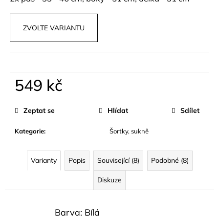
č
u
j
ZVOLTE VARIANTU
e
m
e
549 kč
PARFÉM
ALVORIA
Měrná
GG
cena:
Zeptat se
Hlídat
Sdílet
599
kč
Kategorie
:
Šortky, sukně
Varianty
Popis
Související (8)
Podobné (8)
Diskuze
Barva: Bílá