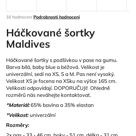
a
j
Průměrné
16 hodnocení
Podrobnosti hodnocení
í
hodnocení
produktu
Háčkované šortky
t
je
?
3,7
Maldives
z
5
hvězdiček.
Háčkované šortky s podšívkou v pase na gumu.
Barva bílá, baby blue a béžová. Velikost je
HLEDAT
univerzální, sedí na XS, S a M. Pas není vysoký.
Velikost XS je focena na XSku na výšce 165 cm.
Velikosti odpovídají. DOPORUČUJI! Ohledně
rozměrů nás neváhejte kontaktovat.
D
o
*Materiál:
65% bavlna a 35% elastan
p
*Velikost:
univerzální
o
r
Rozměry:
u
2x pas - 33 - 46 cm, boky - 51 cm, délka - 31 cm