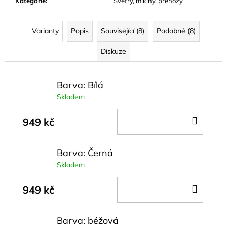
Kategorie
:
Svetry, mikiny, přehozy
Varianty
Popis
Související (8)
Podobné (8)
Diskuze
Barva: Bílá
Skladem
DO
949 kč
KOŠÍ
Barva: Černá
Skladem
DO
949 kč
KOŠÍ
Barva: béžová