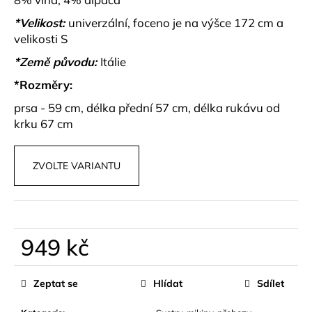
č
u
*Velikost:
univerzální, foceno je na výšce 172 cm a
j
velikosti S
e
*Země původu:
Itálie
m
e
*Rozměry:
prsa - 59 cm, délka přední 57 cm, délka rukávu od
MUŠELÍNOVÝ
krku 67 cm
SET
SUMMER
LOVE
ZVOLTE VARIANTU
RŮŽOVÝ
1
099
kč
949 kč
Měrná
cena:
Zeptat se
Hlídat
Sdílet