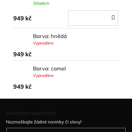
Skladem
DO
949 kč
KOŠÍ
Barva: hnědá
Vyprodáno
949 kč
Barva: camel
Vyprodáno
949 kč
Z
á
Odebírat newsletter
p
Nezmeškejte žádné novinky či slevy!
a