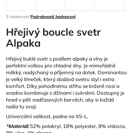
a
j
Průměrné
3 hodnocení
Podrobnosti hodnocení
í
hodnocení
produktu
Hřejivý boucle svetr
t
je
?
5,0
Alpaka
z
5
hvězdiček.
Hřejivý buklé svetr s podílem alpaky a vlny
je
perfektní volbou pro chladné dny. Je mimořádně
HLEDAT
měkký, nadýchaný a příjemný na dotek. Dominantou
je
velký límeček
, který dodává svetru styl i extra
komfort. Díky pohodlnému střihu se krásně nosí a
snadno kombinuje s džínami i sukněmi. Dostupný je
D
hned
v pěti nadčasových barvách
, aby si každá
o
našla tu svoji.
p
o
Univerzální velikost, padne na
XS–L
.
r
*Materiál:
52% polakryl, 18% polyester, 8% viskoza,
u
8% vlna, 4% alpaca