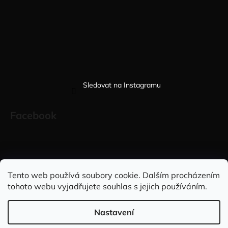
Sledovat na Instagramu
Facebook
Sleduj nás na INSTAGRAMU
Sleduj nás na FACEBOOKU
Tento web používá soubory cookie. Dalším procházením
tohoto webu vyjadřujete souhlas s jejich používáním.
INFORMACE PRO VÁS
Nastavení
Vytvořil Shoptet