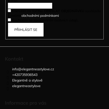
t
E-mail
í
Kliknutím na tlačítko
ODESLAT OBJEDNÁVKU
souhlasíte
s našimi
obchodními podmínkami
.
Souhlasím se zpracováním osobních údajů.
PŘIHLÁSIT SE
Kontakt
info
@
elegantneastylove.cz
+420735936543
Elegantně a stylově
elegantneastylove
Informace pro vás