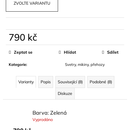
č
ZVOLTE VARIANTU
u
j
e
m
e
790 kč
Měrná
cena:
HNĚDÝ
Zeptat se
Hlídat
Sdílet
BIKER
SET
FITNESS
Kategorie
:
Svetry, mikiny, přehozy
890
kč
Varianty
Popis
Související (8)
Podobné (8)
Diskuze
Barva: Zelená
Vyprodáno