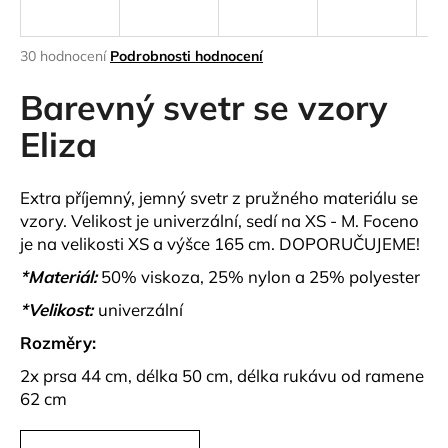
a
j
Průměrné
30 hodnocení
Podrobnosti hodnocení
í
hodnocení
produktu
Barevný svetr se vzory
t
je
?
4,0
Eliza
z
5
hvězdiček.
Extra příjemný, jemný svetr z pružného materiálu se
vzory. Velikost je univerzální, sedí na XS - M. Foceno
HLEDAT
je na velikosti XS a výšce 165 cm. DOPORUČUJEME!
*Materiál:
50% viskoza, 25% nylon a 25% polyester
*Velikost:
univerzální
D
o
Rozměry:
p
2x prsa 44 cm, délka 50 cm, délka rukávu od ramene
o
62 cm
r
u