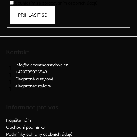
Souhlasím se zpracováním osobních údajů.
PŘIHLÁSIT SE
Kontakt
info
@
elegantneastylove.cz
+420735936543
Elegantně a stylově
elegantneastylove
Informace pro vás
Napište nám
Obchodní podmínky
Podmínky ochrany osobních údajů