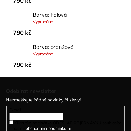
790 kč
Barva: fialová
Vyprodáno
790 kč
Barva: oranžová
Vyprodáno
790 kč
Z
á
Odebírat newsletter
p
Nezmeškejte žádné novinky či slevy!
a
t
E-mail
í
Kliknutím na tlačítko
ODESLAT OBJEDNÁVKU
souhlasíte
s našimi
obchodními podmínkami
.