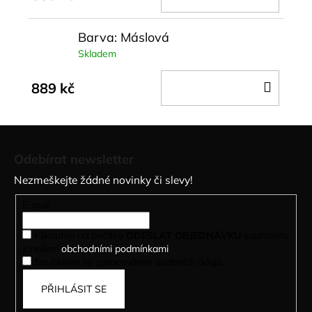
KOŠÍ
Barva: Máslová
Skladem
DO
889 kč
KOŠÍ
Z
á
Odebírat newsletter
p
Nezmeškejte žádné novinky či slevy!
a
t
E-mail
í
Kliknutím na tlačítko
ODESLAT OBJEDNÁVKU
souhlasíte
s našimi
obchodními podmínkami
.
Souhlasím se zpracováním osobních údajů.
PŘIHLÁSIT SE