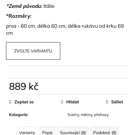
č
*Země původu:
Itálie
u
j
*Rozměry:
e
prsa - 60 cm, délka 60 cm, délka rukávu od krku 69
m
cm
e
ZVOLTE VARIANTU
SATÉNOVÉ
HARÉMOVÉ
KALHOTY
YSOLA
799
kč
889 kč
Měrná
cena:
Zeptat se
Hlídat
Sdílet
Kategorie
:
Svetry, mikiny, přehozy
Varianty
Popis
Související (8)
Podobné (8)