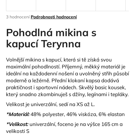
a
j
Průměrné
3 hodnocení
Podrobnosti hodnocení
í
hodnocení
produktu
Pohodlná mikina s
t
je
?
4,3
kapucí Terynna
z
5
hvězdiček.
Volnější mikina s kapucí, která si tě získá svou
maximální pohodlností. Příjemný, měkký materiál je
HLEDAT
ideální na každodenní nošení a uvolněný střih působí
moderně a ležérně. Přední klokaní kapsa dodává
praktičnost i sportovní nádech. Skvělý basic kousek,
který snadno zkombinuješ s džíny, legínami i tepláky.
D
o
Velikost je univerzální, sedí na XS až L.
p
*Materiál:
48% polyester, 46% viskóza, 6% elastan
o
r
*Velikost:
univerzální, foceno je na výšce 165 cm a
u
velikosti S