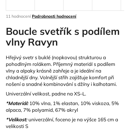
a
j
Průměrné
11 hodnocení
Podrobnosti hodnocení
í
hodnocení
produktu
Boucle svetřík s podílem
t
je
?
4,9
vlny Ravyn
z
5
hvězdiček.
Hřejivý svetr s buklé (nopkovou) strukturou
a
pohodlným rolákem. Příjemný materiál s podílem
HLEDAT
vlny a alpaky krásně zahřeje a je ideální na
chladnější dny. Volnější střih zajišťuje komfort při
nošení a snadné kombinování s džíny i kalhotami.
D
Univerzální velikost, padne na
XS–L
.
o
*Materiál:
10% vlna, 1% elastan, 10% viskoza, 5%
p
alpaca, 7% polyamid, 67% akryl
o
r
*Velikost:
univerzální, foceno je na výšce 165 cm a
u
velikosti S