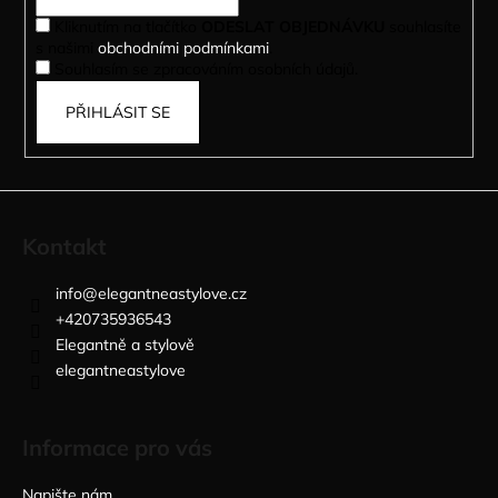
í
Kliknutím na tlačítko
ODESLAT OBJEDNÁVKU
souhlasíte
s našimi
obchodními podmínkami
.
Souhlasím se zpracováním osobních údajů.
PŘIHLÁSIT SE
Kontakt
info
@
elegantneastylove.cz
+420735936543
Elegantně a stylově
elegantneastylove
Informace pro vás
Napište nám