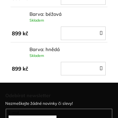
KOŠÍ
Barva: béžová
Skladem
DO
899 kč
KOŠÍ
Barva: hnědá
Skladem
DO
899 kč
KOŠÍ
Z
á
Odebírat newsletter
p
Nezmeškejte žádné novinky či slevy!
a
t
E-mail