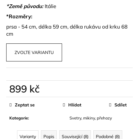
č
*Země původu:
Itálie
u
j
*Rozměry:
e
prsa - 54 cm, délka 59 cm, délka rukávu od krku 68
m
cm
e
ZVOLTE VARIANTU
PARFÉM
ALVORIA
GG
599
kč
899 kč
Měrná
cena:
Zeptat se
Hlídat
Sdílet
Kategorie
:
Svetry, mikiny, přehozy
Varianty
Popis
Související (8)
Podobné (8)