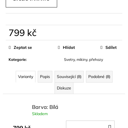
č
u
j
e
m
799 kč
e
Měrná
cena:
Zeptat se
Hlídat
Sdílet
ELASTICKÉ,
STAHUJÍCÍ
BODY
Kategorie
:
Svetry, mikiny, přehozy
EDEN
449
kč
Varianty
Popis
Související (8)
Podobné (8)
Diskuze
Barva: Bílá
Skladem
DO
799 kč