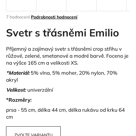
a
j
Průměrné
7 hodnocení
Podrobnosti hodnocení
í
hodnocení
produktu
Svetr s třásněmi Emilio
t
je
?
4,3
z
Příjemný a zajímavý svetr s třásněmi crop střihu v
5
růžové, zelené, smetanové a modré barvě. Foceno je
hvězdiček.
na výšce 165 cm a velikosti XS.
HLEDAT
*Materiál:
5% vlna, 5% moher, 20% nylon, 70%
akryl
Velikost:
univerzální
D
*Rozměry:
o
prsa - 55 cm, délka 44 cm, délka rukávu od krku 64
p
o
cm
r
u
ZVOLTE VARIANTU