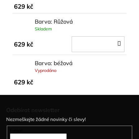
629 kč
Barva: Růžová
Skladem
DO
629 kč
KOŠÍ
Barva: béžová
Vyprodáno
629 kč
Z
á
Odebírat newsletter
p
Nezmeškejte žádné novinky či slevy!
a
t
E-mail
í