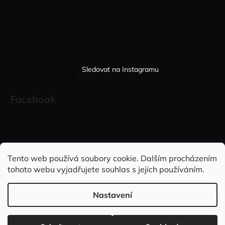
Sledovat na Instagramu
Facebook
Sleduj nás na INSTAGRAMU
Sleduj nás na FACEBOOKU
Tento web používá soubory cookie. Dalším procházením
tohoto webu vyjadřujete souhlas s jejich používáním.
INFORMACE PRO VÁS
Nastavení
Vytvořil Shoptet
Copyright 2026
Elegantně&stylově
. Všechna práva vyhrazena.
Doprava ZDARMA při nákupu nad 2.999,- Kč 🇨🇿 a na