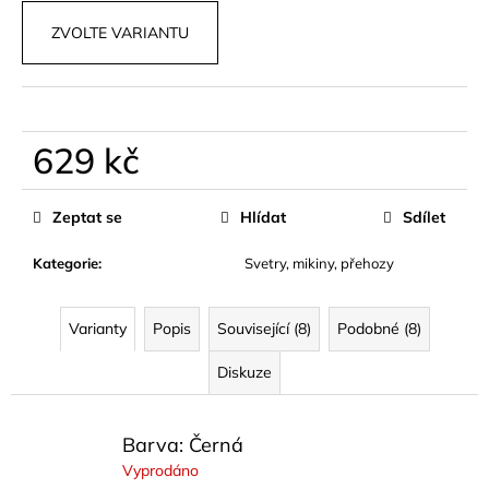
č
u
ZVOLTE VARIANTU
j
e
m
e
629 kč
Měrná
HNĚDÝ
BIKER
cena:
Zeptat se
Hlídat
Sdílet
SET
FITNESS
Kategorie
:
Svetry, mikiny, přehozy
890
kč
Varianty
Popis
Související (8)
Podobné (8)
Diskuze
Barva: Černá
Vyprodáno