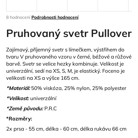
a
j
Průměrné
8 hodnocení
Podrobnosti hodnocení
í
hodnocení
produktu
Pruhovaný svetr Pullover
t
je
?
4,6
z
Zajímavý, příjemný svetr s límečkem, výstřihem do
5
tvaru V pruhovaného vzoru v černé, béžové a růžové
hvězdiček.
barvě. Svetr se velice hezky kombinuje. Velikost je
univerzální, sedí na XS, S, M, je elastický. Foceno je
HLEDAT
velikosti na XS a výšce 165 cm.
*Materiál:
50% viskóza, 25% nylon, 25% polyester
D
*Velikost:
univerzální
o
*Země původu:
P.R.C
p
o
*Rozměry:
r
2x
prsa - 55 cm, délka - 60 cm, délka rukávu 66 cm
u