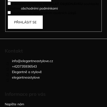
Kliknutím na tlačítko
ODESLAT OBJEDNÁVKU
souhlasíte
s našimi
obchodními podmínkami
.
Souhlasím se zpracováním osobních údajů.
PŘIHLÁSIT SE
Kontakt
info
@
elegantneastylove.cz
+420735936543
Elegantně a stylově
elegantneastylove
Informace pro vás
Napište nám