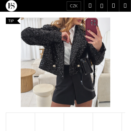
K
Přejít
Hledat
Náku
M
Přihlášení
CZK
na
o
obsah
Zpět
Zpět
košík
š
TIP
í
C
k
o
p
o
t
ř
e
b
u
j
e
t
e
n