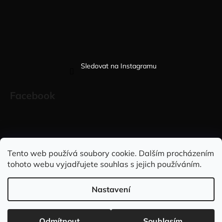
Sledovat na Instagramu
Facebook
Sleduj nás na INSTAGRAMU
Sleduj nás na FACEBOOKU
Tento web používá soubory cookie. Dalším procházením
tohoto webu vyjadřujete souhlas s jejich používáním.
INFORMACE PRO VÁS
Nastavení
Vytvořil Shoptet
Copyright 2026
Elegantně&stylově
. Všechna práva vyhrazena.
Doprava ZDARMA při nákupu nad 2.999,- Kč 🇨🇿 a na
Odmítnout
Souhlasím
Upravit nastavení cookies