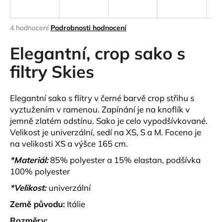
a
j
Průměrné
4 hodnocení
Podrobnosti hodnocení
í
hodnocení
produktu
Elegantní, crop sako s
t
je
?
4,8
filtry Skies
z
5
hvězdiček.
Elegantní sako s flitry v černé barvě crop střihu s
vyztužením v ramenou. Zapínání je na knoflík v
HLEDAT
jemně zlatém odstínu. Sako je celo vypodšívkované.
Velikost je univerzální, sedí na XS, S a M. Foceno je
na velikosti XS a výšce 165 cm.
D
*Materiál:
85% polyester a 15% elastan, podšívka
o
100% polyester
p
*Velikost:
univerzální
o
r
Země původu:
Itálie
u
Rozměry: