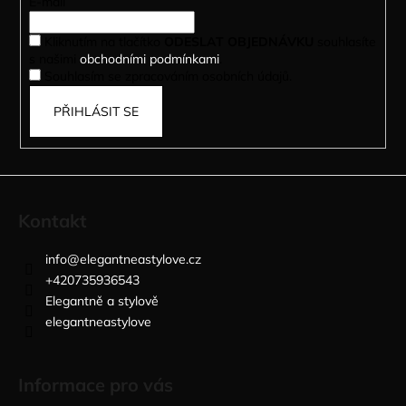
t
E-mail
í
Kliknutím na tlačítko
ODESLAT OBJEDNÁVKU
souhlasíte
s našimi
obchodními podmínkami
.
Souhlasím se zpracováním osobních údajů.
PŘIHLÁSIT SE
Kontakt
info
@
elegantneastylove.cz
+420735936543
Elegantně a stylově
elegantneastylove
Informace pro vás