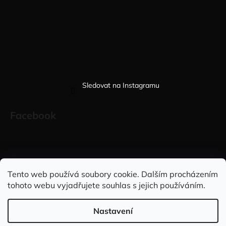
Sledovat na Instagramu
Facebook
Sleduj nás na INSTAGRAMU
Sleduj nás na FACEBOOKU
Tento web používá soubory cookie. Dalším procházením
tohoto webu vyjadřujete souhlas s jejich používáním.
INFORMACE PRO VÁS
Nastavení
Vytvořil Shoptet