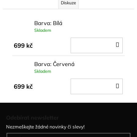
Diskuze
Barva: Bílá
Skladem
DO
699 kč
KOŠÍ
Barva: Červená
Skladem
DO
699 kč
KOŠÍ
Z
á
Odebírat newsletter
p
Nezmeškejte žádné novinky či slevy!
a