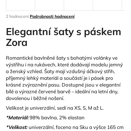
a
j
Průměrné
2 hodnocení
Podrobnosti hodnocení
í
hodnocení
produktu
Elegantní šaty s páskem
t
je
?
5,0
Zora
z
5
hvězdiček.
Romantické bavlněné šaty s bohatými volánky ve
výstřihu i na rukávech, které dodávají modelu jemný
HLEDAT
a ženský vzhled. Šaty mají vzdušný áčkový střih,
příjemný lehký materiál a součástí je i pásek pro
krásné zvýraznění pasu. Dostupné jsou v elegantní
bílé a výrazné červené barvě – ideální na letní dny,
D
dovolenou i běžné nošení.
o
p
Velikost je univerzální, sedí na XS, S, M až L.
o
*Materiál:
98% bavlna, 2% elastan
r
u
*Velikost:
univerzální, foceno na Sku a výšce 165 cm