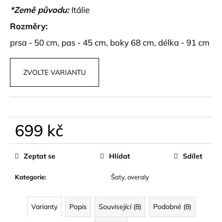
č
*Země původu:
Itálie
u
j
Rozměry:
e
prsa - 50 cm, pas - 45 cm, boky 68 cm, délka - 91 cm
m
e
ZVOLTE VARIANTU
DŽÍNOVÁ
KOŠILE
CROP
STŘIHU
HARLEN
699 kč
799
kč
Měrná
cena:
Zeptat se
Hlídat
Sdílet
Kategorie
:
Šaty, overaly
Varianty
Popis
Související (8)
Podobné (8)