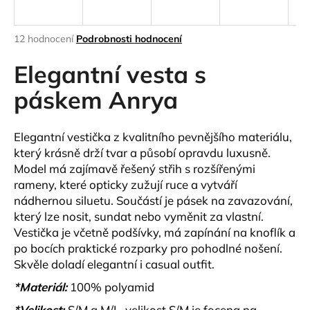
a
j
Průměrné
12 hodnocení
Podrobnosti hodnocení
í
hodnocení
produktu
Elegantní vesta s
t
je
?
5,0
páskem Anrya
z
5
hvězdiček.
Elegantní vestička z kvalitního pevnějšího materiálu,
který krásně drží tvar a působí opravdu luxusně.
HLEDAT
Model má zajímavě řešený střih s rozšířenými
rameny, které opticky zužují ruce a vytváří
nádhernou siluetu. Součástí je pásek na zavazování,
který lze nosit, sundat nebo vyměnit za vlastní.
D
Vestička je včetně podšívky, má zapínání na knoflík a
o
po bocích praktické rozparky pro pohodlné nošení.
p
Skvěle doladí elegantní i casual outfit.
o
r
*Materiál:
100% polyamid
u
*Velikost:
S/M a M/L, velikost S/M je focena na