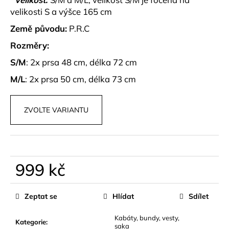
č
velikosti S a výšce 165 cm
u
j
Země původu:
P.R.C
e
Rozměry:
m
e
S/M
: 2x prsa 48 cm, délka 72 cm
M/L
: 2x prsa 50 cm, délka 73 cm
ELEGANTNÍ,
PRÉMIUM
ŠORTKY
ZVOLTE VARIANTU
S
PÁSKEM
PARA
990
kč
999 kč
Měrná
cena:
Zeptat se
Hlídat
Sdílet
Kabáty, bundy, vesty,
Kategorie
:
saka