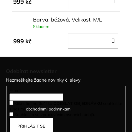
DO
999 kč
KOŠÍ
Barva: béžová, Velikost: M/L
Skladem
DO
999 kč
KOŠÍ
Z
á
Odebírat newsletter
p
Nezmeškejte žádné novinky či slevy!
a
t
E-mail
í
Kliknutím na tlačítko
ODESLAT OBJEDNÁVKU
souhlasíte
s našimi
obchodními podmínkami
.
Souhlasím se zpracováním osobních údajů.
PŘIHLÁSIT SE