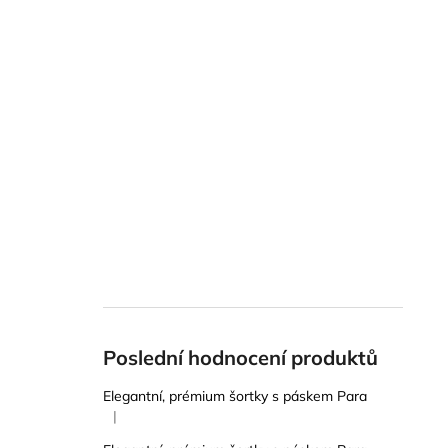
Poslední hodnocení produktů
Elegantní, prémium šortky s páskem Para
|
Hodnocení produktu je 5 z 5 hvězdiček.