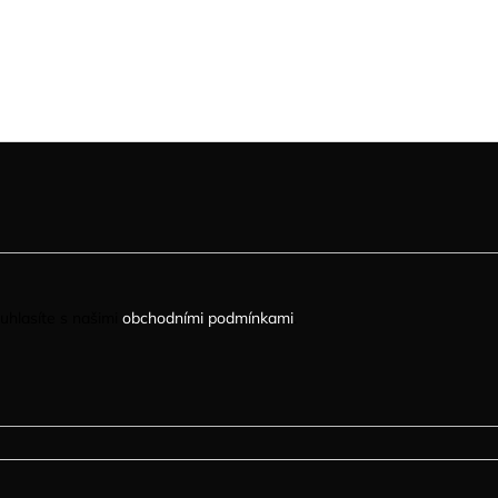
uhlasíte s našimi
obchodními podmínkami
.