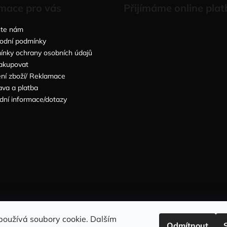
mace pro vás
Přijímáme online plat
šte nám
odní podmínky
nky ochrany osobních údajů
akupovat
ní zboží/ Reklamace
va a platba
dní informace/dotazy
Sleduj nás na INSTAGRAMU
Sleduj nás na FACEBOOKU
používá soubory cookie. Dalším
Odmítnout