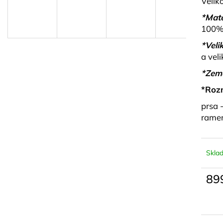
Velik
MUŠELÍNOVÝ SET SE SRDÍČKY
SPORTOVNÍ SE
BRINLEY
ALLO
*Mate
1 290 kč
799 kč
100% 
*Velik
a veli
*Zem
*Roz
prsa 
rame
Skla
89
Měrn
cena: