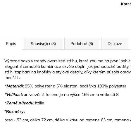
Kateg
Popis
Související (8)
Podobné (8)
Diskuze
Výrazné sako v trendy oversized střihu, které zaujme na první po
Elegantní černobílá kombinace skvěle doplní jak jednoduché outfity, t
střih, zapínání na knoflíky a stylové detaily, díky kterým působí opra
menší L.
*Materiál:
95% polyester a 5% elastan, podšívka 100% polyester
*Velikost:
univerzální, foceno je na výšce 165 cm a velikosti S
*Země původu:
Itálie
*Rozměry:
prsa - 53 cm, délka 72 cm, délka rukávu od ramene 63 cm, ramena