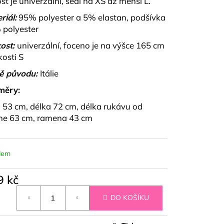
ost je univerzální, sedí na XS až menší L.
T VÍNOVÝ A ČERNÝ
riál:
95% polyester a 5% elastan, podšívka
polyester
ost:
univerzální, foceno je na výšce 165 cm
kosti S
ě původu:
Itálie
měry:
- 53 cm, délka 72 cm, délka rukávu od
ne 63 cm, ramena 43 cm
dem
9 kč
á
DO KOŠÍKU