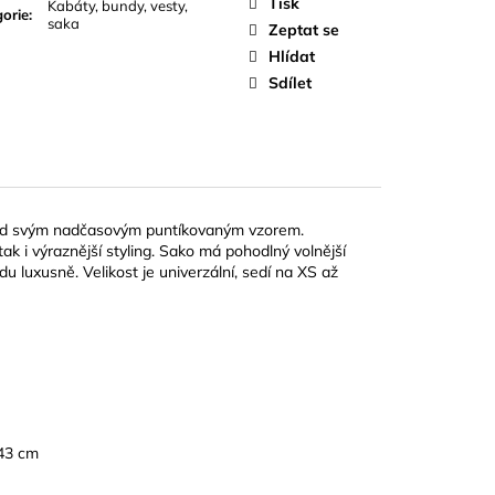
Tisk
Kabáty, bundy, vesty,
orie
:
saka
Zeptat se
Hlídat
Sdílet
hled svým nadčasovým puntíkovaným vzorem.
ak i výraznější styling. Sako má pohodlný volnější
vdu luxusně. Velikost je univerzální, sedí na XS až
 43 cm