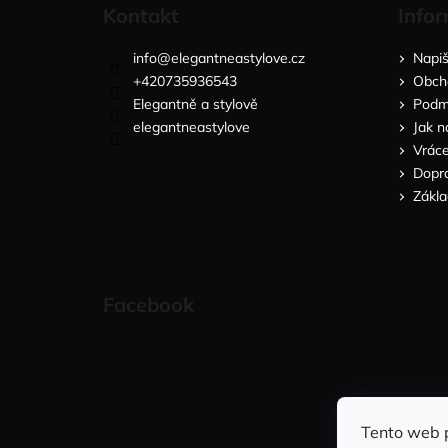
Kontakt
Infor
info
@
elegantneastylove.cz
Napi
+420735936543
Obch
Elegantně a stylově
Podmí
elegantneastylove
Jak n
Vráce
Dopra
Zákla
Facebook
Tento web 