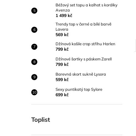
Béžový set topu a kalhot s korálky
Avenza
1 499 kč
Trendy top v černé a bílé barvě
Lavera
569 kč
Džínová košile crop střihu Harlen
799 kč
Džínové šortky s páskem Zarell
799 kč
Barevná skort sukně Lysora
599 kč
Sexy puntíkatý top Sylore
699 kč
Toplist