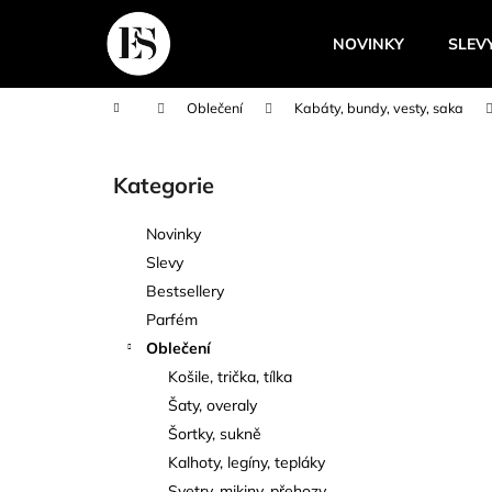
K
Přejít
na
o
NOVINKY
SLEV
obsah
Zpět
Zpět
š
do
do
í
Domů
Oblečení
Kabáty, bundy, vesty, saka
k
obchodu
obchodu
P
o
Kategorie
Přeskočit
s
kategorie
t
Novinky
r
Slevy
a
Bestsellery
n
Parfém
n
Oblečení
í
Košile, trička, tílka
p
Šaty, overaly
a
Šortky, sukně
n
Kalhoty, legíny, tepláky
e
Svetry, mikiny, přehozy