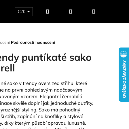
Hledat
Přihlášení
Nákupní
CZK
SELLERY
NAPIŠTE NÁM
DÁRKOVÉ POUKAZY
HO
košík
rné
ocení
Podrobnosti hodnocení
ení
tu
endy puntíkaté sako
rell
ček.
né sako v trendy oversized střihu, které
e na první pohled svým nadčasovým
kovaným vzorem. Elegantní černobílá
nace skvěle doplní jak jednoduché outfity,
 výraznější styling. Sako má pohodlný
Následující
ší střih, zapínání na knoflíky a stylové
ly, díky kterým působí opravdu luxusně.