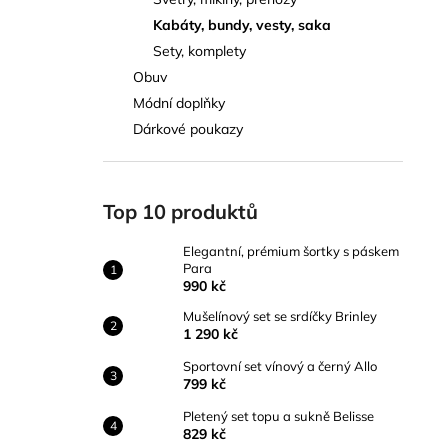
ELEGANTNÍ, PRÉMIUM ŠORTKY S
l
PÁSKEM PARA
Kabáty, bundy, vesty, saka
990 kč
Sety, komplety
Obuv
Módní doplňky
Dárkové poukazy
Top 10 produktů
Elegantní, prémium šortky s páskem
Para
990 kč
Mušelínový set se srdíčky Brinley
1 290 kč
Sportovní set vínový a černý Allo
799 kč
Pletený set topu a sukně Belisse
829 kč