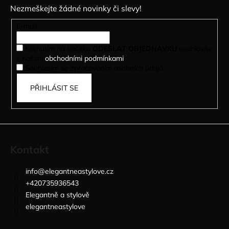
p
Nezmeškejte žádné novinky či slevy!
a
t
E-mail
í
Kliknutím na tlačítko
ODESLAT OBJEDNÁVKU
souhlasíte
s našimi
obchodními podmínkami
.
Souhlasím se zpracováním osobních údajů.
PŘIHLÁSIT SE
Kontakt
info
@
elegantneastylove.cz
+420735936543
Elegantně a stylově
elegantneastylove