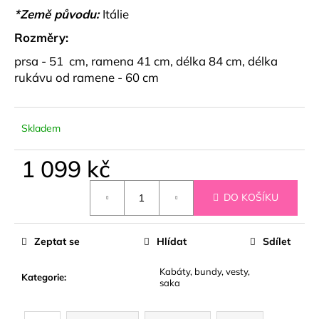
č
*Země původu:
Itálie
u
j
Rozměry:
e
prsa - 51 cm, ramena 41 cm, délka 84 cm, délka
m
rukávu od ramene - 60 cm
e
BÉŽOVÝ
Skladem
SET
TOPU
A
1 099 kč
KALHOT
S
Měrná
KORÁLKY
DO KOŠÍKU
cena:
AVENZA
1
499
Zeptat se
Hlídat
Sdílet
kč
Kabáty, bundy, vesty,
Kategorie
:
saka