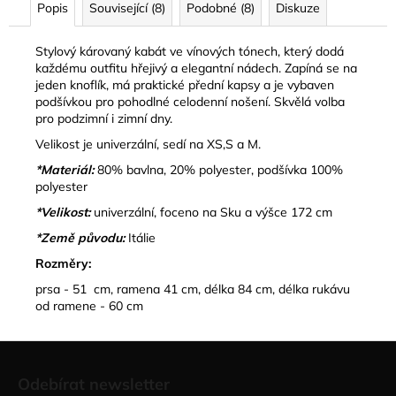
Popis
Související (8)
Podobné (8)
Diskuze
Stylový károvaný kabát ve vínových tónech, který dodá
každému outfitu hřejivý a elegantní nádech. Zapíná se na
jeden knoflík, má praktické přední kapsy a je vybaven
podšívkou pro pohodlné celodenní nošení. Skvělá volba
pro podzimní i zimní dny.
Velikost je univerzální, sedí na XS,S a M.
*Materiál:
80% bavlna, 20% polyester, podšívka 100%
polyester
*Velikost:
univerzální, foceno na Sku a výšce 172 cm
*Země původu:
Itálie
Rozměry:
prsa - 51 cm, ramena 41 cm, délka 84 cm, délka rukávu
od ramene - 60 cm
Z
á
Odebírat newsletter