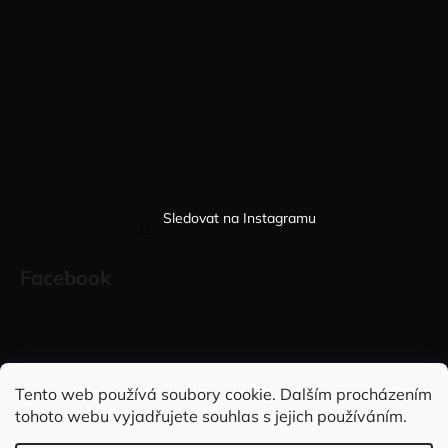
Sledovat na Instagramu
Facebook
Sleduj nás na INSTAGRAMU
Sleduj nás na FACEBOOKU
Tento web používá soubory cookie. Dalším procházením
tohoto webu vyjadřujete souhlas s jejich používáním.
INFORMACE PRO VÁS