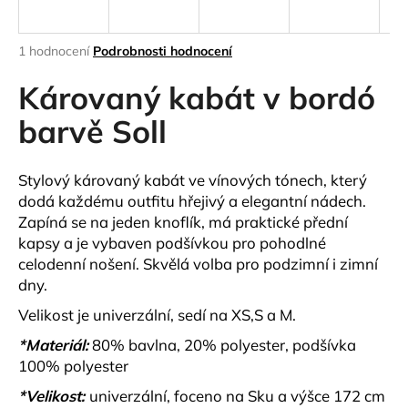
a
j
Průměrné
1 hodnocení
Podrobnosti hodnocení
í
hodnocení
produktu
Károvaný kabát v bordó
t
je
?
5,0
barvě Soll
z
5
hvězdiček.
Stylový károvaný kabát ve vínových tónech, který
dodá každému outfitu hřejivý a elegantní nádech.
HLEDAT
Zapíná se na jeden knoflík, má praktické přední
kapsy a je vybaven podšívkou pro pohodlné
celodenní nošení. Skvělá volba pro podzimní i zimní
dny.
D
o
Velikost je univerzální, sedí na XS,S a M.
p
*Materiál:
80% bavlna, 20% polyester, podšívka
o
100% polyester
r
u
*Velikost:
univerzální, foceno na Sku a výšce 172 cm