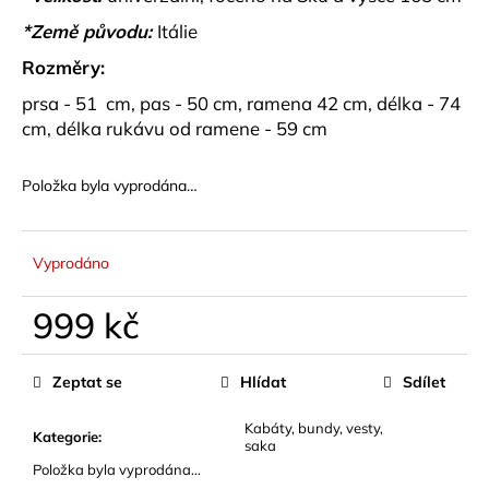
č
u
*Země původu:
Itálie
j
Rozměry:
e
m
prsa - 51 cm, pas - 50 cm, ramena 42 cm, délka - 74
e
cm, délka rukávu od ramene - 59 cm
Položka byla vyprodána…
SUKNĚ
SE
SKLADY
ELISSE
Vyprodáno
469
kč
999 kč
Měrná
cena:
Zeptat se
Hlídat
Sdílet
Kabáty, bundy, vesty,
Kategorie
:
saka
Položka byla vyprodána…