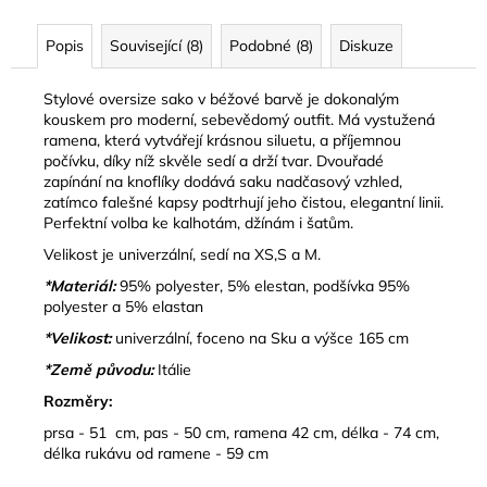
Popis
Související (8)
Podobné (8)
Diskuze
Stylové oversize sako
v béžové barvě je dokonalým
kouskem pro moderní, sebevědomý outfit. Má
vystužená
ramena
, která vytvářejí krásnou siluetu, a příjemnou
počívku
, díky níž skvěle sedí a drží tvar.
Dvouřadé
zapínání na knoflíky
dodává saku nadčasový vzhled,
zatímco
falešné kapsy
podtrhují jeho čistou, elegantní linii.
Perfektní volba ke kalhotám, džínám i šatům.
Velikost je univerzální, sedí na XS,S a M.
*Materiál:
95% polyester, 5% elestan, podšívka 95%
polyester a 5% elastan
*Velikost:
univerzální, foceno na Sku a výšce 165 cm
*Země původu:
Itálie
Rozměry:
prsa - 51 cm, pas - 50 cm, ramena 42 cm, délka - 74 cm,
délka rukávu od ramene - 59 cm