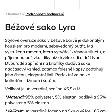
a
j
Průměrné
3 hodnocení
Podrobnosti hodnocení
í
hodnocení
produktu
Béžové sako Lyra
t
je
?
4,3
z
Stylové oversize sako
v béžové barvě je dokonalým
5
kouskem pro moderní, sebevědomý outfit. Má
hvězdiček.
vystužená ramena
, která vytvářejí krásnou siluetu, a
příjemnou
počívku
, díky níž skvěle sedí a drží tvar.
HLEDAT
Dvouřadé zapínání na knoflíky
dodává saku
nadčasový vzhled, zatímco
falešné kapsy
podtrhují
jeho čistou, elegantní linii. Perfektní volba ke
D
kalhotám, džínám i šatům.
o
Velikost je univerzální, sedí na XS,S a M.
p
o
*Materiál:
95% polyester, 5% elestan, podšívka 95%
r
polyester a 5% elastan
u
*Velikost:
univerzální, foceno na Sku a výšce 165 cm