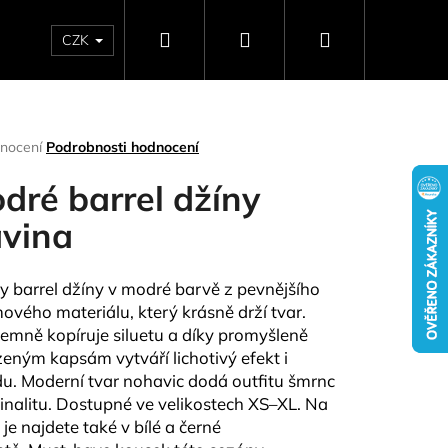
Hledat
Přihlášení
Nákupní
CZK
SELLERY
NAPIŠTE NÁM
DÁRKOVÉ POUKAZY
HO
košík
rné
nocení
Podrobnosti hodnocení
ení
tu
dré barrel džíny
vina
ček.
y barrel džíny v modré barvě z pevnějšího
ového materiálu, který krásně drží tvar.
 jemně kopíruje siluetu a díky promyšleně
eným kapsám vytváří lichotivý efekt i
du.
Moderní tvar nohavic dodá outfitu šmrnc
Následující
ginalitu. Dostupné ve velikostech XS–XL. Na
je najdete také v bílé a černé