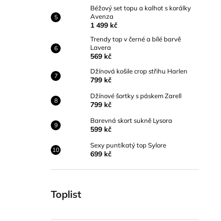
Béžový set topu a kalhot s korálky
Avenza
1 499 kč
Trendy top v černé a bílé barvě
Lavera
569 kč
Džínová košile crop střihu Harlen
799 kč
Džínové šortky s páskem Zarell
799 kč
Barevná skort sukně Lysora
599 kč
Sexy puntíkatý top Sylore
699 kč
Toplist