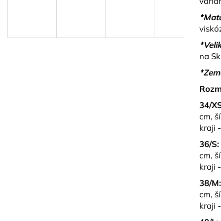
varia
MUŠELÍNOVÝ SET SE SRDÍČKY
SPORTOVNÍ SE
BRINLEY
ALLO
*Mate
1 290 kč
799 kč
viskó
*Velik
na Sk
*Zem
Rozm
34/XS
cm, š
kraji 
36/S:
cm, š
kraji 
38/M
cm, š
kraji 