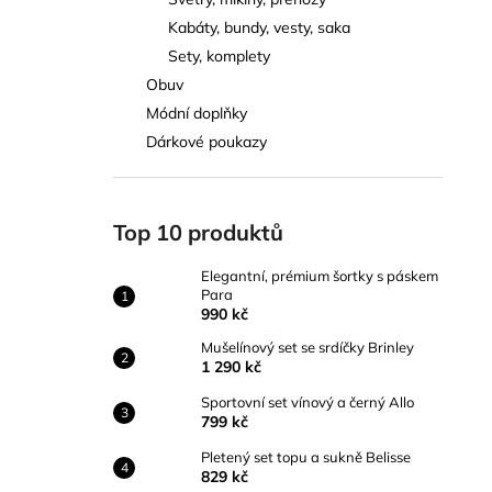
ELEGANTNÍ, PRÉMIUM ŠORTKY S
l
PÁSKEM PARA
Kabáty, bundy, vesty, saka
990 kč
Sety, komplety
Obuv
Módní doplňky
Dárkové poukazy
Top 10 produktů
Elegantní, prémium šortky s páskem
Para
990 kč
Mušelínový set se srdíčky Brinley
1 290 kč
Sportovní set vínový a černý Allo
799 kč
Pletený set topu a sukně Belisse
829 kč