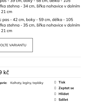
pas - 39 cm, boky - 58 cm, délka - 105
ířka stehna - 34 cm, šířka nohavice v dolním
- 21 cm
L:
pas - 42 cm, boky - 59 cm, délka - 105
ířka stehna - 35 cm, šířka nohavice v dolním
- 21 cm
OLTE VARIANTU
9 kč
á
Tisk
orie
:
Kalhoty, legíny, tepláky
Zeptat se
Hlídat
Sdílet