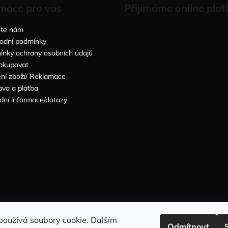
mace pro vás
Přijímáme online plat
šte nám
odní podmínky
nky ochrany osobních údajů
akupovat
ní zboží/ Reklamace
va a platba
dní informace/dotazy
Sleduj nás na INSTAGRAMU
Sleduj nás na FACEBOOKU
používá soubory cookie. Dalším
Odmítnout