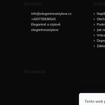
Kontakt
Infor
info
@
elegantneastylove.cz
Napi
+420735936543
Obch
Elegantně a stylově
Podmí
elegantneastylove
Jak n
Vráce
Dopra
Zákla
Facebook
Tento web 