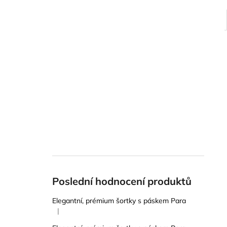
Poslední hodnocení produktů
Elegantní, prémium šortky s páskem Para
|
Hodnocení produktu je 5 z 5 hvězdiček.