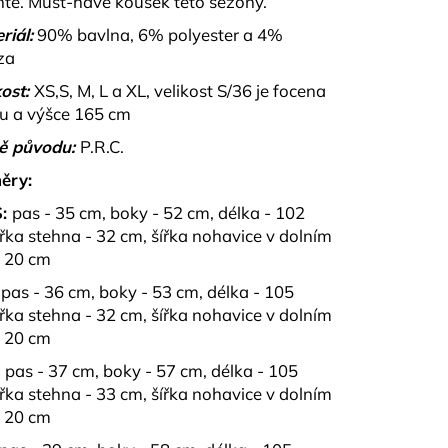
ntě.
Must-have kousek této sezóny.
T VÍNOVÝ A ČERNÝ
riál:
90% bavlna, 6% polyester a 4%
za
ost:
XS,S, M, L a XL, velikost S/36 je focena
u a výšce 165 cm
ě původu:
P.R.C.
ěry:
:
pas - 35 cm, boky - 52 cm, délka - 102
ířka stehna - 32 cm, šířka nohavice v dolním
- 20 cm
pas - 36 cm, boky - 53 cm, délka - 105
ířka stehna - 32 cm, šířka nohavice v dolním
- 20 cm
:
pas - 37 cm, boky - 57 cm, délka - 105
ířka stehna - 33 cm, šířka nohavice v dolním
- 20 cm