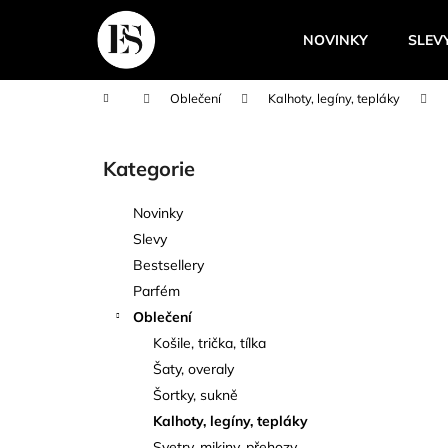
K
Přejít
na
o
NOVINKY
SLEV
obsah
Zpět
Zpět
š
do
do
í
Domů
Oblečení
Kalhoty, legíny, tepláky
k
obchodu
obchodu
P
o
Kategorie
Přeskočit
s
kategorie
t
Novinky
r
Slevy
a
Bestsellery
n
Parfém
n
Oblečení
í
Košile, trička, tílka
p
Šaty, overaly
a
Šortky, sukně
n
Kalhoty, legíny, tepláky
e
Svetry, mikiny, přehozy