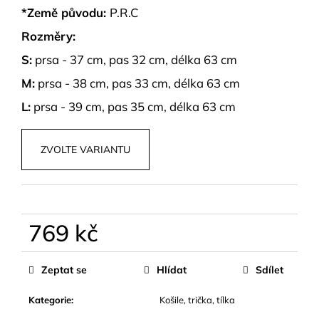
č
*Země původu:
P.R.C
u
j
Rozměry:
e
S:
prsa - 37 cm, pas 32 cm, délka 63 cm
m
e
M:
prsa - 38 cm, pas 33 cm, délka 63 cm
L:
prsa - 39 cm, pas 35 cm, délka 63 cm
BAREVNÁ
SKORT
SUKNĚ
ZVOLTE VARIANTU
LYSORA
599
kč
769 kč
Měrná
cena:
Zeptat se
Hlídat
Sdílet
Kategorie
:
Košile, trička, tílka