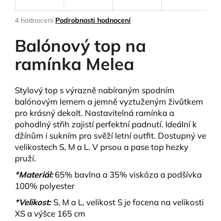
a
Průměrné
4 hodnocení
Podrobnosti hodnocení
j
hodnocení
í
produktu
Balónový top na
je
t
4,8
ramínka Melea
?
z
5
hvězdiček.
Stylový top s výrazně nabíraným spodním
balónovým lemem a jemně vyztuženým živůtkem
pro krásný dekolt. Nastavitelná ramínka a
HLEDAT
pohodlný střih zajistí perfektní padnutí. Ideální k
džínům i sukním pro svěží letní outfit. Dostupný ve
velikostech S, M a L. V prsou a pase top hezky
D
pruží.
o
*Materiál:
65% bavlna a 35% viskóza a podšívka
p
100% polyester
o
r
*Velikost:
S, M a L, velikost S je focena na velikosti
u
XS a výšce 165 cm