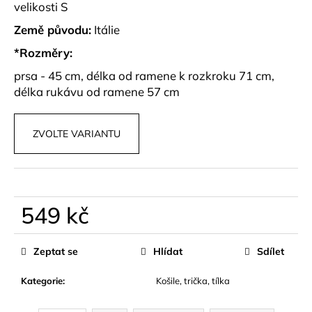
č
velikosti S
u
Země původu:
Itálie
j
e
*Rozměry:
m
prsa - 45 cm, délka od ramene k rozkroku 71 cm,
e
délka rukávu od ramene 57 cm
BAREVNÁ
SKORT
ZVOLTE VARIANTU
SUKNĚ
LYSORA
599
kč
549 kč
Měrná
cena:
Zeptat se
Hlídat
Sdílet
Kategorie
:
Košile, trička, tílka