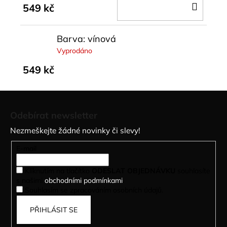
DO
549 kč
KOŠÍ
Barva: vínová
Vyprodáno
549 kč
Z
á
Odebírat newsletter
p
Nezmeškejte žádné novinky či slevy!
a
t
E-mail
í
Kliknutím na tlačítko
ODESLAT OBJEDNÁVKU
souhlasíte
s našimi
obchodními podmínkami
.
Souhlasím se zpracováním osobních údajů.
PŘIHLÁSIT SE