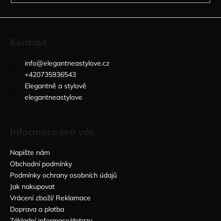
Kontakt
info
@
elegantneastylove.cz
+420735936543
Elegantně a stylově
elegantneastylove
Informace pro vás
Napište nám
Obchodní podmínky
Podmínky ochrany osobních údajů
Jak nakupovat
Vrácení zboží/ Reklamace
Doprava a platba
Základní informace/dotazy