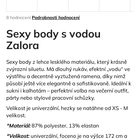
a
j
Průměrné
8 hodnocení
Podrobnosti hodnocení
í
hodnocení
produktu
Sexy body s vodou
t
je
?
4,3
Zalora
z
5
hvězdiček.
Sexy body z lehce lesklého materiálu, který krásně
zvýrazní siluetu. Má dlouhý rukáv, efektní „vodu“ ve
HLEDAT
výstřihu a decentně vyztužená ramena, díky nimž
působí ještě více elegantně a sofistikovaně. Ideální k
sukni i kalhotám – perfektní volba na večerní outfit,
párty nebo stylové pracovní schůzky.
D
o
Velikost je univerzální, hezky se natáhne od XS - M
p
velikost.
o
*Materiál:
87% polyester, 13% elastan
r
u
*Velikost:
univerzální, foceno je na výšce 172 cm a