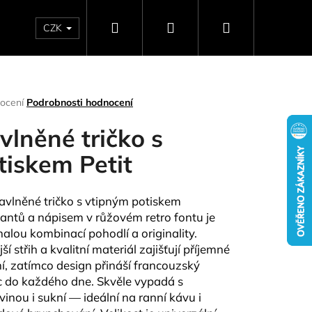
Hledat
Přihlášení
Nákupní
CZK
SELLERY
NAPIŠTE NÁM
DÁRKOVÉ POUKAZY
HO
košík
rné
ocení
Podrobnosti hodnocení
ení
tu
vlněné tričko s
tiskem Petit
ček.
bavlněné tričko s vtipným potiskem
santů a nápisem v růžovém retro fontu je
alou kombinací pohodlí a originality.
ší střih a kvalitní materiál zajišťují příjemné
í, zatímco design přináší francouzský
Následující
 do každého dne. Skvěle vypadá s
vinou i sukní — ideální na ranní kávu i