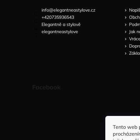
info
@
elegantneastylove.cz
Napi
+420735936543
Obch
Elegantně a stylově
Podmí
elegantneastylove
Jak n
Vráce
Dopra
Zákla
Facebook
Tento web 
procházení