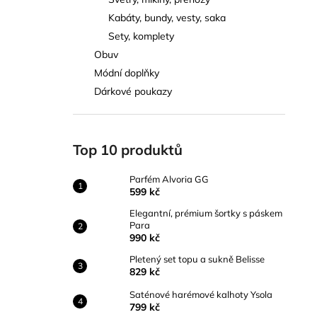
PARFÉM ALVORIA GG
l
Kabáty, bundy, vesty, saka
599 kč
Sety, komplety
Obuv
Módní doplňky
Dárkové poukazy
Top 10 produktů
Parfém Alvoria GG
599 kč
Elegantní, prémium šortky s páskem
Para
990 kč
Pletený set topu a sukně Belisse
829 kč
Saténové harémové kalhoty Ysola
799 kč