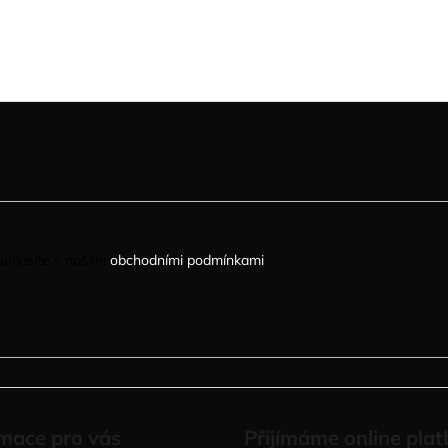
uhlasíte s našimi
obchodními podmínkami
.
mace pro vás
Přijímáme online plat