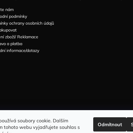
šte nám
odní podmínky
nky ochrany osobních údajů
akupovat
ní zboží/ Reklamace
va a platba
dní informace/dotazy
Sleduj nás na INSTAGRAMU
Sleduj nás na FACEBOOKU
používá soubory cookie. Dalším
Odmítnout
m tohoto webu vyjadřujete souhlas s
INFORMACE PRO VÁS