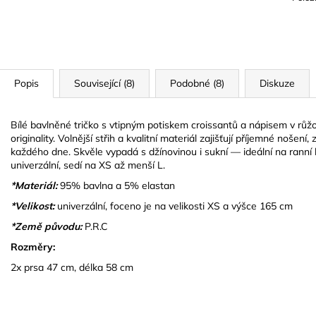
Popis
Související (8)
Podobné (8)
Diskuze
Bílé bavlněné tričko s vtipným potiskem croissantů a nápisem v růž
originality. Volnější střih a kvalitní materiál zajišťují příjemné noše
každého dne. Skvěle vypadá s džínovinou i sukní — ideální na ranní 
univerzální, sedí na XS až menší L.
*Materiál:
95% bavlna a 5% elastan
*Velikost:
univerzální, foceno je na velikosti XS a výšce 165 cm
*Země původu:
P.R.C
Rozměry:
2x prsa 47 cm, délka 58 cm