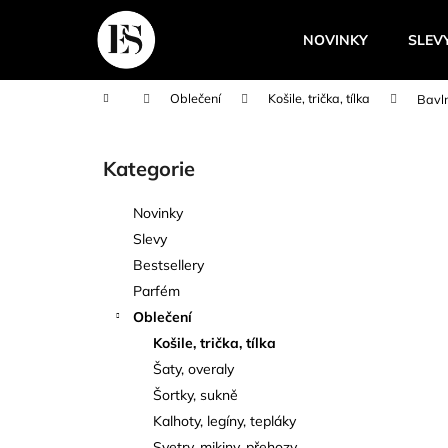
K
Přejít
na
o
NOVINKY
SLEV
obsah
Zpět
Zpět
š
do
do
í
Domů
Oblečení
Košile, trička, tílka
Bavln
k
obchodu
obchodu
P
o
Kategorie
Přeskočit
s
kategorie
t
Novinky
r
Slevy
a
Bestsellery
n
Parfém
n
Oblečení
í
Košile, trička, tílka
p
Šaty, overaly
a
Šortky, sukně
n
Kalhoty, legíny, tepláky
e
Svetry, mikiny, přehozy