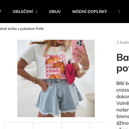
Y
OBLEČENÍ
OBUV
MÓDNÍ DOPLŇKY
BEST
ěné tričko s potiskem Petit
Co potřebujete najít?
Průmě
2 hodn
hodnoc
produk
Ba
HLEDAT
je
5,0
po
z
5
Doporučujeme
hvězdi
Bílé 
crois
dokon
Volněj
nošen
šmrnc
džíno