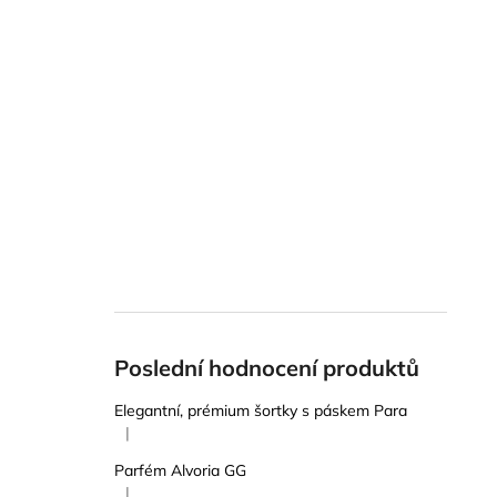
Poslední hodnocení produktů
Elegantní, prémium šortky s páskem Para
|
Hodnocení produktu je 5 z 5 hvězdiček.
Parfém Alvoria GG
|