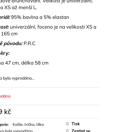
dové brunchování. Velikost je univerzální,
OPU A SUKNĚ BELISSE
na XS až menší L.
riál:
95% bavlna a 5% elastan
ost:
univerzální, foceno je na velikosti XS a
 165 cm
ě původu:
P.R.C
ěry:
sa 47 cm, délka 58 cm
a byla vyprodána…
odáno
9 kč
á
Tisk
orie
:
Košile, trička, tílka
Zeptat se
ka byla vyprodána…