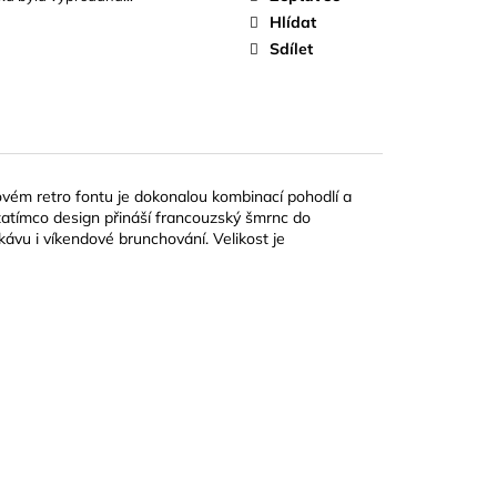
Hlídat
Sdílet
ovém retro fontu je dokonalou kombinací pohodlí a
ní, zatímco design přináší francouzský šmrnc do
kávu i víkendové brunchování. Velikost je