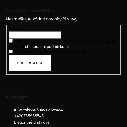
á
Odebírat newsletter
p
Nezmeškejte žádné novinky či slevy!
a
t
E-mail
í
Kliknutím na tlačítko
ODESLAT OBJEDNÁVKU
souhlasíte
s našimi
obchodními podmínkami
.
Souhlasím se zpracováním osobních údajů.
PŘIHLÁSIT SE
Kontakt
info
@
elegantneastylove.cz
+420735936543
Elegantně a stylově