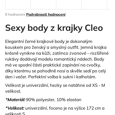
a
j
Průměrné
8 hodnocení
Podrobnosti hodnocení
í
hodnocení
produktu
Sexy body z krajky Cleo
t
je
?
4,9
z
Elegantní černé krajkové body
je dokonalým
5
kouskem pro ženský a smyslný outfit. Jemná krajka
hvězdiček.
krásně vynikne na kůži, zatímco
zvonové – rozšířené
rukávy
dodávají modelu romantický nádech. Body
HLEDAT
má ve spodní části
praktické zapínání na cvočky
,
díky kterému se pohodlně nosí a skvěle sedí po celý
den i večer. Perfektní volba k sukni i kalhotám.
D
Velikost je univerzální, hezky se natáhne od XS - M
o
velikost.
p
o
*Materiál:
90% polyester, 10% elastan
r
*Velikost:
univerzální, foceno je na výšce 172 cm a
u
velikosti S