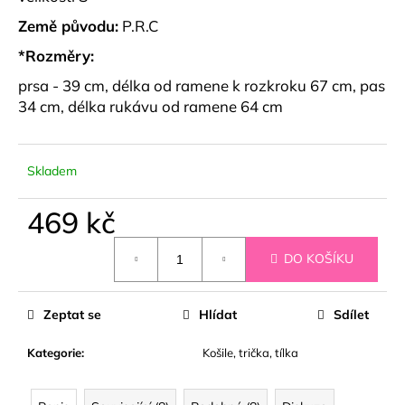
č
u
Země původu:
P.R.C
j
*Rozměry:
e
m
prsa - 39 cm, délka od ramene k rozkroku 67 cm, pas
e
34 cm, délka rukávu od ramene 64 cm
MUŠELÍNOVÝ
SET
Skladem
SE
SRDÍČKY
469 kč
BRINLEY
1
Měrná
290
DO KOŠÍKU
cena:
kč
Zeptat se
Hlídat
Sdílet
Kategorie
:
Košile, trička, tílka