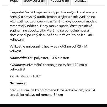
Popis
Související (8)
Podobné (8)
Diskuze
Elegantní černé krajkové body
je dokonalým kouskem pro
ženský a smyslný outfit. Jemná krajka krásně vynikne na
kůži, zatímco
zvonové – rozšířené rukávy
dodávají modelu
romantický nádech. Body má ve spodní části
praktické
zapínání na cvočky
, díky kterému se pohodlně nosí a
skvěle sedí po celý den i večer. Perfektní volba k sukni i
kalhotám.
Velikost je univerzální, hezky se natáhne od XS - M
velikost.
*Materiál:
90% polyester, 10% elastan
*Velikost:
univerzální, foceno je na výšce 172 cm a
velikosti S
Země původu:
P.R.C
*Rozměry:
prsa - 39 cm, délka od ramene k rozkroku 67 cm, pas 34
cm, délka rukávu od ramene 64 cm
Z