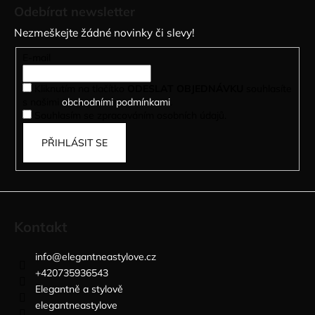
á
Odebírat newsletter
p
Nezmeškejte žádné novinky či slevy!
a
t
E-mail
í
Kliknutím na tlačítko
ODESLAT OBJEDNÁVKU
souhlasíte
s našimi
obchodními podmínkami
.
Souhlasím se zpracováním osobních údajů.
PŘIHLÁSIT SE
Kontakt
info
@
elegantneastylove.cz
+420735936543
Elegantně a stylově
elegantneastylove