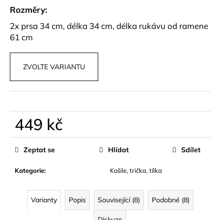
č
Rozměry:
u
j
2x prsa 34 cm, délka 34 cm, délka rukávu od ramene
e
61 cm
m
e
ZVOLTE VARIANTU
SATÉNOVÉ
HARÉMOVÉ
KALHOTY
YSOLA
449 kč
799
kč
Měrná
cena:
Zeptat se
Hlídat
Sdílet
Kategorie
:
Košile, trička, tílka
Varianty
Popis
Související (8)
Podobné (8)
Diskuze