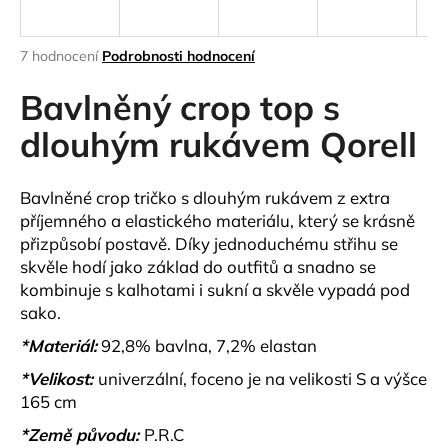
a
j
Průměrné
7 hodnocení
Podrobnosti hodnocení
í
hodnocení
produktu
Bavlněný crop top s
t
je
?
5,0
dlouhým rukávem Qorell
z
5
hvězdiček.
Bavlněné crop tričko s dlouhým rukávem z extra
příjemného a elastického materiálu, který se krásně
HLEDAT
přizpůsobí postavě. Díky jednoduchému střihu se
skvěle hodí jako základ do outfitů a snadno se
kombinuje s kalhotami i sukní a skvěle vypadá pod
sako.
D
o
*Materiál:
92,8% bavlna, 7,2% elastan
p
*Velikost:
univerzální, foceno je na velikosti S a výšce
o
165 cm
r
u
*Země původu:
P.R.C