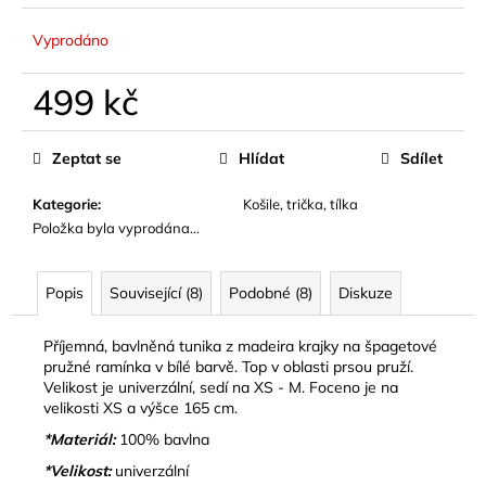
č
u
Vyprodáno
j
e
499 kč
m
e
Měrná
cena:
Zeptat se
Hlídat
Sdílet
MUŠELÍNOVÝ
KOMPLET
Kategorie
:
Košile, trička, tílka
ŠORTEK
Položka byla vyprodána…
A
KOŠILE
SUMMER
Popis
Související (8)
Podobné (8)
Diskuze
LOVE
1
099
Příjemná, bavlněná tunika z madeira krajky na špagetové
kč
pružné ramínka v bílé barvě. Top v oblasti prsou pruží.
Velikost je univerzální, sedí na XS - M. Foceno je na
velikosti XS a výšce 165 cm.
*Materiál:
100% bavlna
*Velikost:
univerzální