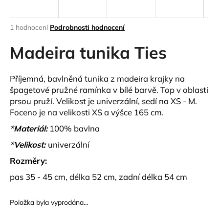
a
j
Průměrné
1 hodnocení
Podrobnosti hodnocení
í
hodnocení
produktu
Madeira tunika Ties
t
je
?
5,0
z
Příjemná, bavlněná tunika z madeira krajky na
5
špagetové pružné ramínka v bílé barvě. Top v oblasti
hvězdiček.
prsou pruží. Velikost je univerzální, sedí na XS - M.
Foceno je na velikosti XS a výšce 165 cm.
HLEDAT
*Materiál:
100% bavlna
*Velikost:
univerzální
D
Rozměry:
o
pas 35 - 45 cm, délka 52 cm, zadní délka 54 cm
p
o
r
Položka byla vyprodána…
u