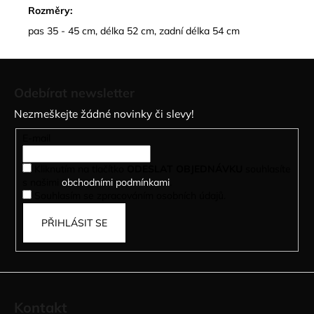
Rozměry:
pas 35 - 45 cm, délka 52 cm, zadní délka 54 cm
Z
á
Odebírat newsletter
p
Nezmeškejte žádné novinky či slevy!
a
t
E-mail
í
Kliknutím na tlačítko
ODESLAT OBJEDNÁVKU
souhlasíte
s našimi
obchodními podmínkami
.
Souhlasím se zpracováním osobních údajů.
PŘIHLÁSIT SE
Kontakt