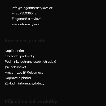
info
@
elegantneastylove.cz
+420735936543
Elegantně a stylově
elegantneastylove
Informace pro vás
Napište nám
Obchodní podmínky
Podmínky ochrany osobních údajů
Jak nakupovat
Vrácení zboží/ Reklamace
Doprava a platba
Základní informace/dotazy
Přijímáme online platby