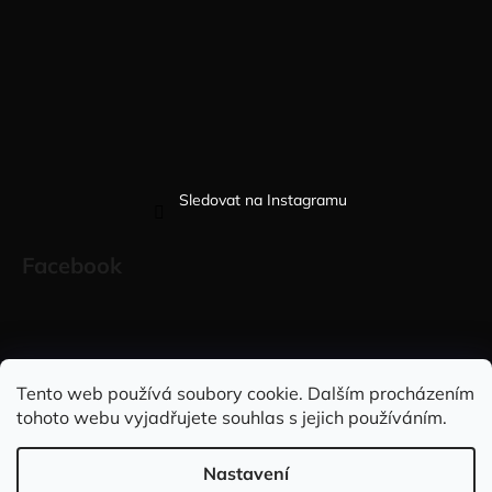
Sledovat na Instagramu
Facebook
Sleduj nás na INSTAGRAMU
Sleduj nás na FACEBOOKU
Tento web používá soubory cookie. Dalším procházením
tohoto webu vyjadřujete souhlas s jejich používáním.
INFORMACE PRO VÁS
Nastavení
Vytvořil Shoptet