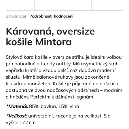
a
j
Průměrné
8 hodnocení
Podrobnosti hodnocení
í
hodnocení
produktu
Károvaná, oversize
t
je
?
4,4
košile Mintora
z
5
hvězdiček.
Stylová
karo košile v oversize střihu
je ideální volbou
pro pohodlné a trendy outfity. Má
asymetrický střih
–
HLEDAT
vepředu kratší a vzadu delší, což dodává moderní
siluetu.
Mírně balónové rukávy
jsou zakončené
klasickou manžetou
. Košile je příjemná na nošení a
dostupná ve dvou nadčasových odstínech –
modrém
D
a
hnědém
. Perfektní k džínům i legínám.
o
p
*Materiál:
85% bavlna, 15% vlna
o
*Velikost:
univerzální, foceno je na velikosti S a
r
výšce 172 cm
u