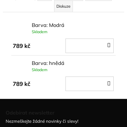
Diskuze
Barva: Modrá
Skladem
DO
789 kč
KOŠÍ
Barva: hnědá
Skladem
DO
789 kč
KOŠÍ
Z
á
Odebírat newsletter
p
Nezmeškejte žádné novinky či slevy!
a