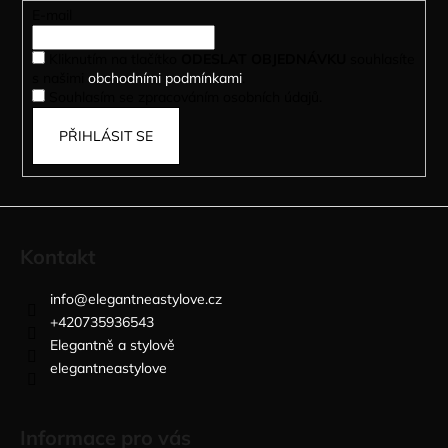
t
E-mail
í
Kliknutím na tlačítko
ODESLAT OBJEDNÁVKU
souhlasíte
s našimi
obchodními podmínkami
.
Souhlasím se zpracováním osobních údajů.
PŘIHLÁSIT SE
Kontakt
info
@
elegantneastylove.cz
+420735936543
Elegantně a stylově
elegantneastylove
Informace pro vás