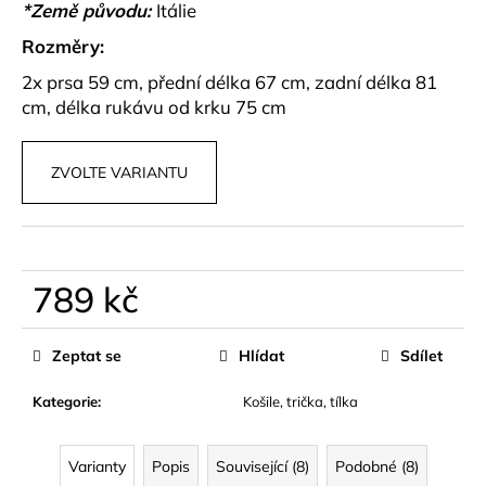
č
*Země původu:
Itálie
u
Rozměry:
j
e
2x prsa 59 cm, přední délka 67 cm, zadní délka 81
m
cm, délka rukávu od krku 75 cm
e
ZVOLTE VARIANTU
BAREVNÁ
SKORT
SUKNĚ
LYSORA
599
789 kč
kč
Měrná
cena:
Zeptat se
Hlídat
Sdílet
Kategorie
:
Košile, trička, tílka
Varianty
Popis
Související (8)
Podobné (8)