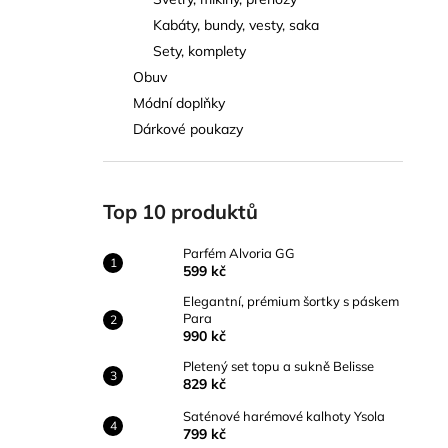
PARFÉM ALVORIA GG
l
Kabáty, bundy, vesty, saka
599 kč
Sety, komplety
Obuv
Módní doplňky
Dárkové poukazy
Top 10 produktů
Parfém Alvoria GG
599 kč
Elegantní, prémium šortky s páskem
Para
990 kč
Pletený set topu a sukně Belisse
829 kč
Saténové harémové kalhoty Ysola
799 kč