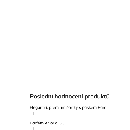
Poslední hodnocení produktů
Elegantní, prémium šortky s páskem Para
|
Hodnocení produktu je 5 z 5 hvězdiček.
Parfém Alvoria GG
|