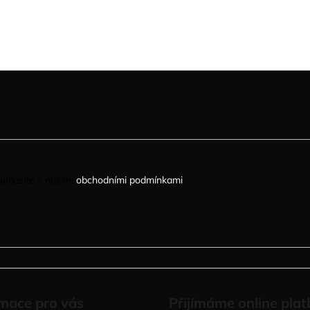
uhlasíte s našimi
obchodními podmínkami
.
mace pro vás
Přijímáme online plat