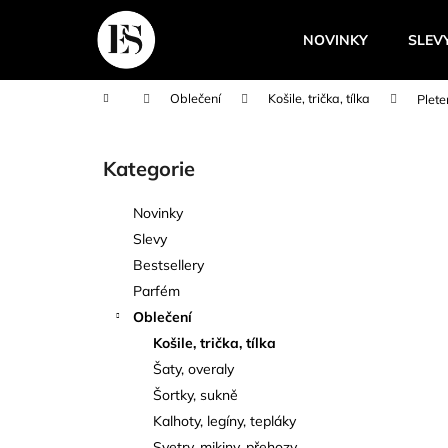
K
Přejít
na
o
NOVINKY
SLEV
obsah
Zpět
Zpět
š
do
do
í
Domů
Oblečení
Košile, trička, tílka
Plete
k
obchodu
obchodu
P
o
Kategorie
Přeskočit
s
kategorie
t
Novinky
r
Slevy
a
Bestsellery
n
Parfém
n
Oblečení
í
Košile, trička, tílka
p
Šaty, overaly
a
Šortky, sukně
n
Kalhoty, legíny, tepláky
e
Svetry, mikiny, přehozy