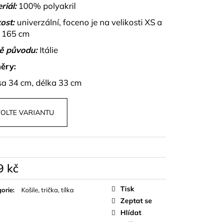
OPU A SUKNĚ BELISSE
riál:
100% polyakril
ost:
univerzální, foceno je na velikosti XS a
 165 cm
ě původu:
Itálie
ěry:
sa 34 cm, délka 33 cm
OLTE VARIANTU
9 kč
á
Tisk
orie
:
Košile, trička, tílka
Zeptat se
Hlídat