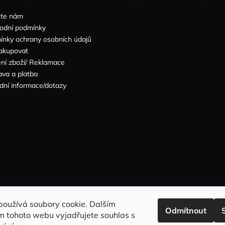
šte nám
odní podmínky
nky ochrany osobních údajů
akupovat
ní zboží/ Reklamace
va a platba
dní informace/dotazy
Sleduj nás na INSTAGRAMU
Sleduj nás na FACEBOOKU
používá soubory cookie. Dalším
Odmítnout
m tohoto webu vyjadřujete souhlas s
INFORMACE PRO VÁS