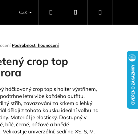
Hledat
Přihlášení
Nákupní
CZK
SELLERY
NAPIŠTE NÁM
DÁRKOVÉ POUKAZY
HO
košík
rné
ocení
Podrobnosti hodnocení
ení
tu
etený crop top
rora
ček.
vý háčkovaný crop top s halter výstřihem,
 podtrhne letní vibe každého outfitu.
lný střih, zavazování za krkem a lehký
iál dělají z tohoto kousku ideální volbu na
 dny. Materiál je elastický. Dostupný v
Následující
é, bílé, černé, béžové a hnědé
ě.
Velikost je univerzální, sedí na XS, S, M.