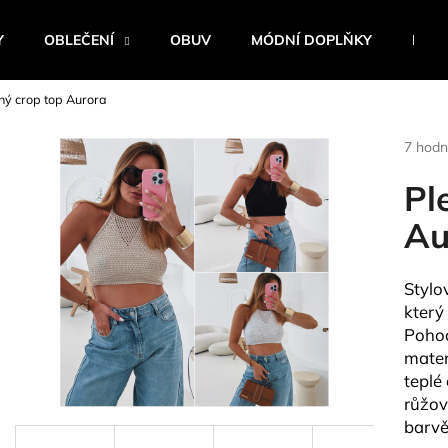
Y
OBLEČENÍ
OBUV
MÓDNÍ DOPLŇKY
BEST
ný crop top Aurora
Co potřebujete najít?
Průmě
7 hodn
hodnoc
produk
Pl
HLEDAT
je
4,9
Au
z
5
Doporučujeme
hvězdi
Stylo
který
Pohod
mater
teplé
růžov
barv